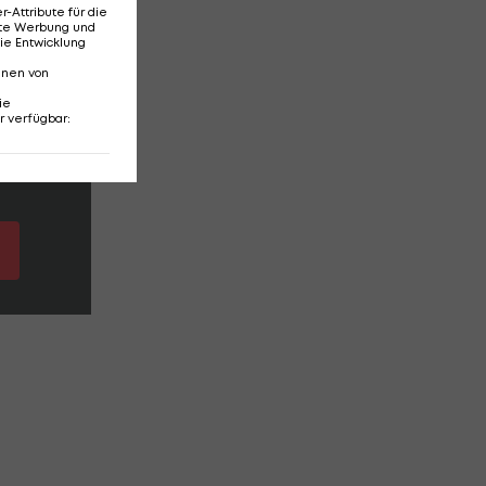
Attribute für die
erte Werbung und
ie Entwicklung
nnen von
ie
r verfügbar
: