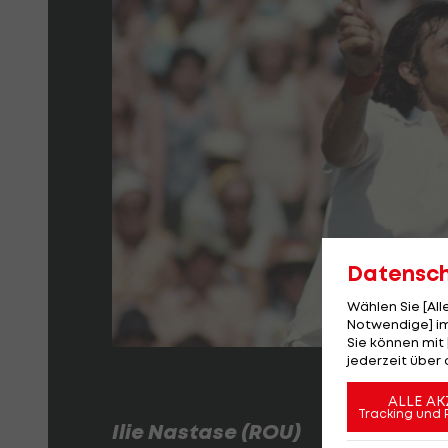
Datensc
Wählen Sie [Al
Notwendige] im
Sie können mit 
jederzeit über 
ALLE AK
Tracking und 
Ilie Nastase (ROU)