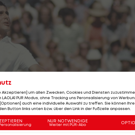
hutz
le Akzeptieren] um allen Zwecken, Cookies und Diensten zuzustimme
 LAOLA1 PUR Modus, ohne Tracking uns Peronsalisierung von Werbung
[Optionen] auch eine individuelle Auswahl zu treffen. Sie können Ihre
den Button links unten bzw. über den Link in der Fußzeile anpassen.
2/30
ZEPTIEREN
NUR NOTWENDIGE
OPTI
Personalisierung
Weiter mit PUR-Abo