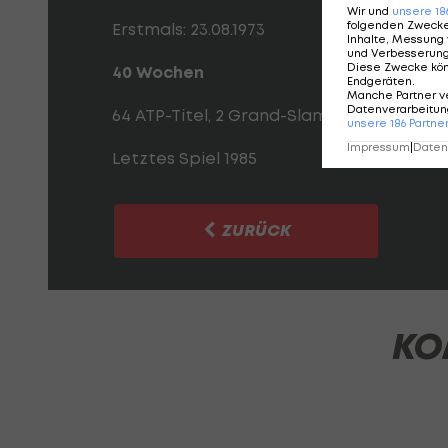
Wir und
unsere
18
folgenden Zweck
Erstmals: 23.08.1973
Inhalte, Messung 
und Verbesserun
Diese Zwecke kö
40 Wochen
Endgeräten
.
Manche Partner v
Datenverarbeitung
64 ATP-Titel, 2 Grand-Slam-Titel
unsere
186
Partne
Impressum
|
Datens
Letztes Spiel 1985
ZURÜCK
KO