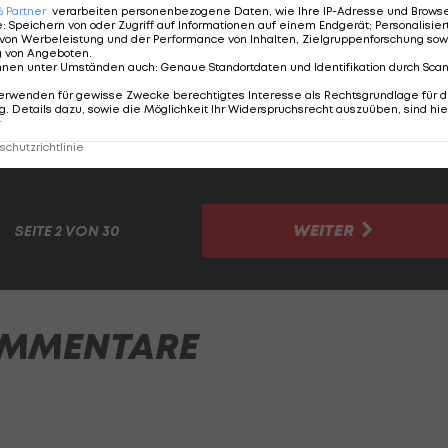
6
Partner
verarbeiten personenbezogene Daten, wie Ihre IP-Adresse und Browser-
e
:
Speichern von oder Zugriff auf Informationen auf einem Endgerät; Personalisi
von Werbeleistung und der Performance von Inhalten, Zielgruppenforschung sow
g von Angeboten
.
nnen unter Umständen auch
:
Genaue Standortdaten und Identifikation durch Sca
erwenden für gewisse Zwecke berechtigtes Interesse als Rechtsgrundlage für d
. Details dazu, sowie die Möglichkeit Ihr Widerspruchsrecht auszuüben, sind hie
r
chutzrichtlinie
WEITER
SEITE
2 VON 30
MMENTARE