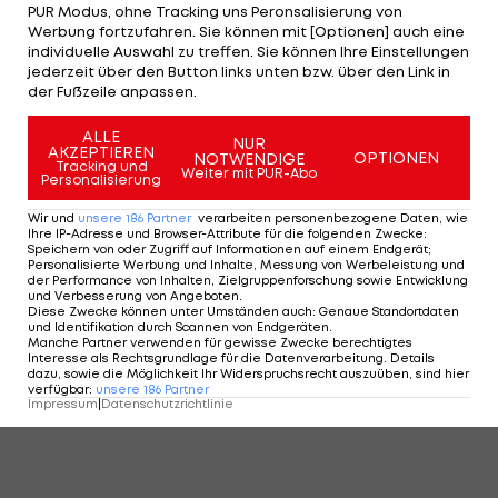
PUR Modus, ohne Tracking uns Peronsalisierung von
Werbung fortzufahren. Sie können mit [Optionen] auch eine
US Open
(
7x
): 1901, 1902, 1907-1911
individuelle Auswahl zu treffen. Sie können Ihre Einstellungen
jederzeit über den Button links unten bzw. über den Link in
der Fußzeile anpassen.
9 VON 24
ALLE
NUR
AKZEPTIEREN
OPTIONEN
NOTWENDIGE
Tracking und
Weiter mit PUR-Abo
Personalisierung
Wir und
unsere
186
Partner
verarbeiten personenbezogene Daten, wie
KOMMENTARE
Ihre IP-Adresse und Browser-Attribute für die folgenden Zwecke
:
Speichern von oder Zugriff auf Informationen auf einem Endgerät;
Personalisierte Werbung und Inhalte, Messung von Werbeleistung und
der Performance von Inhalten, Zielgruppenforschung sowie Entwicklung
und Verbesserung von Angeboten
.
Diese Zwecke können unter Umständen auch
:
Genaue Standortdaten
und Identifikation durch Scannen von Endgeräten
.
Manche Partner verwenden für gewisse Zwecke berechtigtes
Interesse als Rechtsgrundlage für die Datenverarbeitung. Details
dazu, sowie die Möglichkeit Ihr Widerspruchsrecht auszuüben, sind hier
verfügbar
:
unsere
186
Partner
Impressum
|
Datenschutzrichtlinie