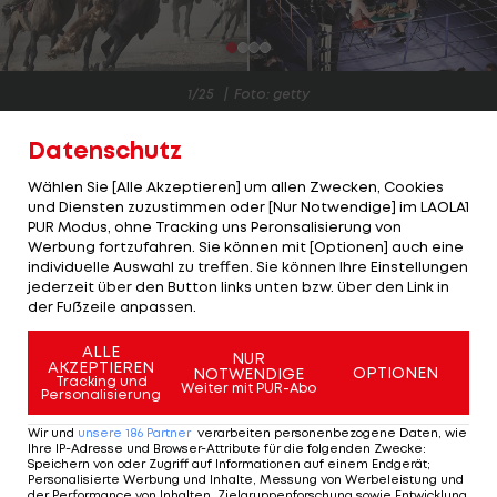
1/25
Foto: getty
Mit dem Sprint im Skibergsteigen feierte am
Datenschutz
Donnerstag eine Disziplin ihre Olympia-Premiere,
Wählen Sie [Alle Akzeptieren] um allen Zwecken, Cookies
mit der wohl nicht viele Wintersport-Fans
und Diensten zuzustimmen oder [Nur Notwendige] im LAOLA1
PUR Modus, ohne Tracking uns Peronsalisierung von
vertraut waren.
Werbung fortzufahren. Sie können mit [Optionen] auch eine
individuelle Auswahl zu treffen. Sie können Ihre Einstellungen
Noch viel kurioser geht es jedoch abseits der
jederzeit über den Button links unten bzw. über den Link in
Olympischen Spiele zu, wo sich viele Sportarten
der Fußzeile anpassen.
herumtreiben, die selbst den allergrößten Sport-
ALLE
NUR
Fans gar nichts sagen.
AKZEPTIEREN
OPTIONEN
NOTWENDIGE
Tracking und
Weiter mit PUR-Abo
Personalisierung
Wir haben einige der außergewöhnlichsten
Wir und
unsere
186
Partner
verarbeiten personenbezogene Daten, wie
Sportarten für euch gesammelt, die "keiner"
Ihre IP-Adresse und Browser-Attribute für die folgenden Zwecke
:
Speichern von oder Zugriff auf Informationen auf einem Endgerät;
kennt:
Personalisierte Werbung und Inhalte, Messung von Werbeleistung und
der Performance von Inhalten, Zielgruppenforschung sowie Entwicklung