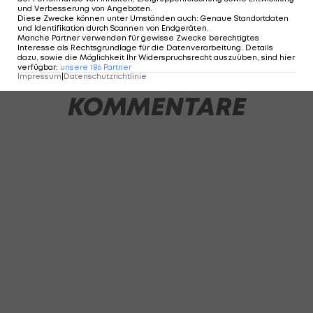
und Verbesserung von Angeboten
.
Diese Zwecke können unter Umständen auch
:
Genaue Standortdaten
und Identifikation durch Scannen von Endgeräten
.
1 VON 25
Manche Partner verwenden für gewisse Zwecke berechtigtes
Interesse als Rechtsgrundlage für die Datenverarbeitung. Details
dazu, sowie die Möglichkeit Ihr Widerspruchsrecht auszuüben, sind hier
verfügbar
:
unsere
186
Partner
Impressum
|
Datenschutzrichtlinie
KOMMENTARE