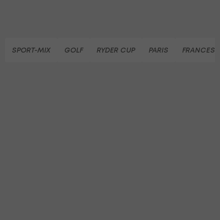
SPORT-MIX
GOLF
RYDER CUP
PARIS
FRANCESC