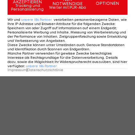
AKZEPTIEREN
OPTIONEN
NOTWENDIGE
Tracking und
Weiter mit PUR-Abo
Personalisierung
Wir und
unsere
186
Partner
verarbeiten personenbezogene Daten, wie
Ihre IP-Adresse und Browser-Attribute für die folgenden Zwecke
:
Speichern von oder Zugriff auf Informationen auf einem Endgerät;
Personalisierte Werbung und Inhalte, Messung von Werbeleistung und
der Performance von Inhalten, Zielgruppenforschung sowie Entwicklung
und Verbesserung von Angeboten
.
Diese Zwecke können unter Umständen auch
:
Genaue Standortdaten
und Identifikation durch Scannen von Endgeräten
.
Manche Partner verwenden für gewisse Zwecke berechtigtes
Interesse als Rechtsgrundlage für die Datenverarbeitung. Details
dazu, sowie die Möglichkeit Ihr Widerspruchsrecht auszuüben, sind hier
verfügbar
:
unsere
186
Partner
Impressum
|
Datenschutzrichtlinie