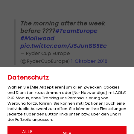
The morning after the week
before ????
#TeamEurope
#Moliwood
pic.twitter.com/J5JunSS5Ee
— Ryder Cup Europe
(@RyderCupEurope)
1. Oktober 2018
Datenschutz
Wählen Sie [Alle Akzeptieren] um allen Zwecken, Cookies
und Diensten zuzustimmen oder [Nur Notwendige] im LAOLA1
PUR Modus, ohne Tracking uns Peronsalisierung von
Werbung fortzufahren. Sie können mit [Optionen] auch eine
individuelle Auswahl zu treffen. Sie können Ihre Einstellungen
jederzeit über den Button links unten bzw. über den Link in
der Fußzeile anpassen.
ALLE
NUR