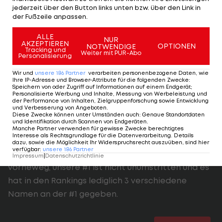
jederzeit über den Button links unten bzw. über den Link in
noch wirklich im Tank?
der Fußzeile anpassen.
Die User
mundafinga
,
Sportfan_1990
,
ALLE
NUR
austrianviking
AKZEPTIEREN
,
patrick__R
,
floreich1108
,
OPTIONEN
NOTWENDIGE
Tracking und
Weiter mit PUR-Abo
Personalisierung
Dominik1010
,
MilesB
,
neo
und
MatB
haben ihr
eigenes Ranking gemacht und daraus ergibt sich
Wir und
unsere
186
Partner
verarbeiten personenbezogene Daten, wie
Ihre IP-Adresse und Browser-Attribute für die folgenden Zwecke
:
das Gesamtranking.
Speichern von oder Zugriff auf Informationen auf einem Endgerät;
Personalisierte Werbung und Inhalte, Messung von Werbeleistung und
der Performance von Inhalten, Zielgruppenforschung sowie Entwicklung
Wir haben auch versucht die einzelnen QBs kurz zu
und Verbesserung von Angeboten
.
Diese Zwecke können unter Umständen auch
:
Genaue Standortdaten
argumentieren.
und Identifikation durch Scannen von Endgeräten
.
Manche Partner verwenden für gewisse Zwecke berechtigtes
Interesse als Rechtsgrundlage für die Datenverarbeitung. Details
Wir hoffen, ihr habt damit einiges zu diskutieren
dazu, sowie die Möglichkeit Ihr Widerspruchsrecht auszuüben, sind hier
verfügbar
:
unsere
186
Partner
und wir diskutieren dann gerne mit. Eines
Impressum
|
Datenschutzrichtlinie
vorneweg, unsere #1 ist nicht unumstritten und es
hat in den Rankings lediglich 3 verschiedene
Namen an der #1 gegeben.