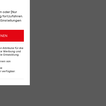
n oder [Nur
 fortzufahren.
 Einstellungen
ONEN
Attribute für die
erte Werbung und
ie Entwicklung
nnen von
ie
r verfügbar
: