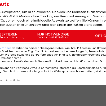
hutz
le Akzeptieren] um allen Zwecken, Cookies und Diensten zuzustimme
 LAOLA1 PUR Modus, ohne Tracking uns Peronsalisierung von Werbung
[Optionen] auch eine individuelle Auswahl zu treffen. Sie können Ihre
den Button links unten bzw. über den Link in der Fußzeile anpassen.
ZEPTIEREN
NUR NOTWENDIGE
OPTI
Personalisierung
Weiter mit PUR-Abo
WEITER
SEITE
2 VON 29
6
Partner
verarbeiten personenbezogene Daten, wie Ihre IP-Adresse und Browser-
e
:
Speichern von oder Zugriff auf Informationen auf einem Endgerät; Personalisi
von Werbeleistung und der Performance von Inhalten, Zielgruppenforschung sow
g von Angeboten
.
nnen unter Umständen auch
:
Genaue Standortdaten und Identifikation durch Sca
MMENTARE
erwenden für gewisse Zwecke berechtigtes Interesse als Rechtsgrundlage für d
. Details dazu, sowie die Möglichkeit Ihr Widerspruchsrecht auszuüben, sind hie
r
chutzrichtlinie