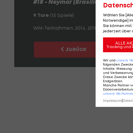
#18 - Neymar (Brasilien)
Datensc
9 Tore
(15 Spiele)
Wählen Sie [Al
Notwendige] im
Sie können mit 
WM-Teilnahmen: 2014, 2018, 2022, 2026
jederzeit über 
ALLE AK
Tracking und 
ZURÜCK
Wir und
unsere
18
folgenden Zweck
Inhalte, Messung 
und Verbesserun
Diese Zwecke kö
KO
Endgeräten
.
Manche Partner v
Datenverarbeitung
unsere
186
Partne
Impressum
|
Datens