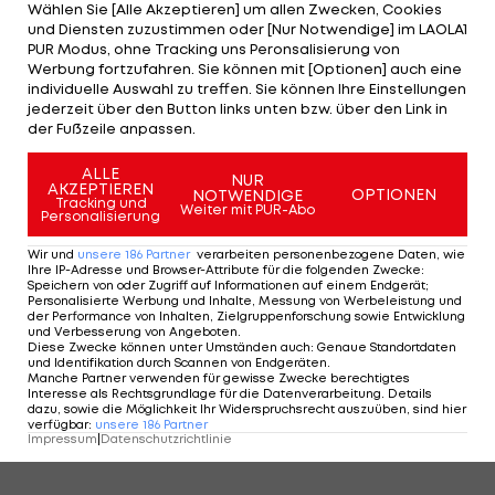
Wählen Sie [Alle Akzeptieren] um allen Zwecken, Cookies
und Diensten zuzustimmen oder [Nur Notwendige] im LAOLA1
PUR Modus, ohne Tracking uns Peronsalisierung von
Werbung fortzufahren. Sie können mit [Optionen] auch eine
individuelle Auswahl zu treffen. Sie können Ihre Einstellungen
jederzeit über den Button links unten bzw. über den Link in
der Fußzeile anpassen.
3/11
Foto: GEPA
ALLE
NUR
AKZEPTIEREN
OPTIONEN
NOTWENDIGE
3 VON 11
Tracking und
Weiter mit PUR-Abo
Personalisierung
Wir und
unsere
186
Partner
verarbeiten personenbezogene Daten, wie
Ihre IP-Adresse und Browser-Attribute für die folgenden Zwecke
:
Speichern von oder Zugriff auf Informationen auf einem Endgerät;
KOMMENTARE
Personalisierte Werbung und Inhalte, Messung von Werbeleistung und
der Performance von Inhalten, Zielgruppenforschung sowie Entwicklung
und Verbesserung von Angeboten
.
Diese Zwecke können unter Umständen auch
:
Genaue Standortdaten
und Identifikation durch Scannen von Endgeräten
.
Manche Partner verwenden für gewisse Zwecke berechtigtes
Interesse als Rechtsgrundlage für die Datenverarbeitung. Details
dazu, sowie die Möglichkeit Ihr Widerspruchsrecht auszuüben, sind hier
verfügbar
:
unsere
186
Partner
Impressum
|
Datenschutzrichtlinie