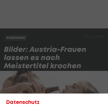
31.05.26 08:33
SLIDESHOW
Bilder: Austria-Frauen
lassen es nach
Meistertitel krachen
Datenschutz