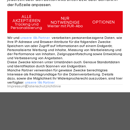
der Fußzeile anpassen.
ALLE
NUR
KOMMENTARE
AKZEPTIEREN
OPTIONEN
NOTWENDIGE
Tracking und
Weiter mit PUR-Abo
Personalisierung
Wir und
unsere
186
Partner
verarbeiten personenbezogene Daten, wie
Ihre IP-Adresse und Browser-Attribute für die folgenden Zwecke
:
Speichern von oder Zugriff auf Informationen auf einem Endgerät;
Personalisierte Werbung und Inhalte, Messung von Werbeleistung und
der Performance von Inhalten, Zielgruppenforschung sowie Entwicklung
und Verbesserung von Angeboten
.
Diese Zwecke können unter Umständen auch
:
Genaue Standortdaten
und Identifikation durch Scannen von Endgeräten
.
Manche Partner verwenden für gewisse Zwecke berechtigtes
Interesse als Rechtsgrundlage für die Datenverarbeitung. Details
dazu, sowie die Möglichkeit Ihr Widerspruchsrecht auszuüben, sind hier
verfügbar
:
unsere
186
Partner
Impressum
|
Datenschutzrichtlinie