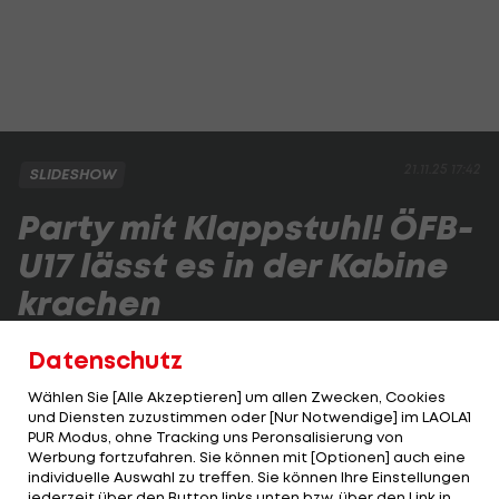
21.11.25 17:42
SLIDESHOW
Party mit Klappstuhl! ÖFB-
U17 lässt es in der Kabine
krachen
Datenschutz
Wählen Sie [Alle Akzeptieren] um allen Zwecken, Cookies
4/9
Foto: ÖFB/Andreas Pichler
und Diensten zuzustimmen oder [Nur Notwendige] im LAOLA1
PUR Modus, ohne Tracking uns Peronsalisierung von
Werbung fortzufahren. Sie können mit [Optionen] auch eine
individuelle Auswahl zu treffen. Sie können Ihre Einstellungen
4 VON 9
jederzeit über den Button links unten bzw. über den Link in