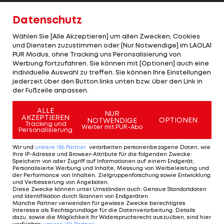
Während einige Spieler bei ihren neuen Teams
Datenschutz
schnell zum Leistungsträger avancierten, hatten
Wählen Sie [Alle Akzeptieren] um allen Zwecken, Cookies
andere wiederum stark mit der hohen Ablöse zu
und Diensten zuzustimmen oder [Nur Notwendige] im LAOLA1
PUR Modus, ohne Tracking uns Peronsalisierung von
kämpfen. Besonders die Nummer eins des
Werbung fortzufahren. Sie können mit [Optionen] auch eine
Rankings konnte die hohen Erwartungen nach
individuelle Auswahl zu treffen. Sie können Ihre Einstellungen
jederzeit über den Button links unten bzw. über den Link in
seinem Hammer-Transfer nie erfüllen.
der Fußzeile anpassen.
Das sind die 15 teuersten Wintertransfers aller
ALLE
NUR
AKZEPTIEREN
Zeiten.
OPTIONEN
NOTWENDIGE
Tracking und
Weiter mit PUR-Abo
Personalisierung
Wir und
unsere
186
Partner
verarbeiten personenbezogene Daten, wie
Ihre IP-Adresse und Browser-Attribute für die folgenden Zwecke
1 VON 19
:
Speichern von oder Zugriff auf Informationen auf einem Endgerät;
Personalisierte Werbung und Inhalte, Messung von Werbeleistung und
der Performance von Inhalten, Zielgruppenforschung sowie Entwicklung
und Verbesserung von Angeboten
.
Diese Zwecke können unter Umständen auch
:
Genaue Standortdaten
und Identifikation durch Scannen von Endgeräten
.
KOMMENTARE
Manche Partner verwenden für gewisse Zwecke berechtigtes
Interesse als Rechtsgrundlage für die Datenverarbeitung. Details
dazu, sowie die Möglichkeit Ihr Widerspruchsrecht auszuüben, sind hier
verfügbar
:
unsere
186
Partner