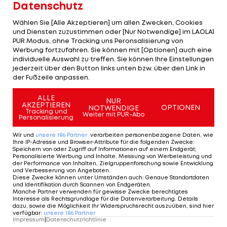
Mit einem
1:0-Sieg über Rayo Vallecano
krönen
Datenschutz
die "Eagles" ihre Saison mit einem europäischen
Wählen Sie [Alle Akzeptieren] um allen Zwecken, Cookies
Titel. Für Erfolgscoach Oliver Glasner ist es in
und Diensten zuzustimmen oder [Nur Notwendige] im LAOLA1
PUR Modus, ohne Tracking uns Peronsalisierung von
seinem letzten Spiel beim Klub aus London der
Werbung fortzufahren. Sie können mit [Optionen] auch eine
perfekte Abschied - und sein zweiter Europacup-
individuelle Auswahl zu treffen. Sie können Ihre Einstellungen
jederzeit über den Button links unten bzw. über den Link in
Titel.
der Fußzeile anpassen.
So feiern Glasner und Co. den Titel:
ALLE
NUR
AKZEPTIEREN
OPTIONEN
NOTWENDIGE
Tracking und
Weiter mit PUR-Abo
Personalisierung
1 VON 17
Wir und
unsere
186
Partner
verarbeiten personenbezogene Daten, wie
Ihre IP-Adresse und Browser-Attribute für die folgenden Zwecke
:
Speichern von oder Zugriff auf Informationen auf einem Endgerät;
Personalisierte Werbung und Inhalte, Messung von Werbeleistung und
der Performance von Inhalten, Zielgruppenforschung sowie Entwicklung
und Verbesserung von Angeboten
.
KOMMENTARE
Diese Zwecke können unter Umständen auch
:
Genaue Standortdaten
und Identifikation durch Scannen von Endgeräten
.
Manche Partner verwenden für gewisse Zwecke berechtigtes
Interesse als Rechtsgrundlage für die Datenverarbeitung. Details
dazu, sowie die Möglichkeit Ihr Widerspruchsrecht auszuüben, sind hier
verfügbar
:
unsere
186
Partner
Impressum
|
Datenschutzrichtlinie