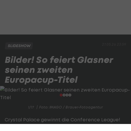
27.05.26 23:59
SLIDESHOW
Bilder! So feiert Glasner
seinen zweiten
Europacup-Titel
1/17
Foto: IMAGO / Brauer-Fotoagentur
Crystal Palace gewinnt die Conference League!