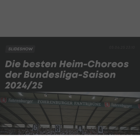
05.06.25 23:10
SLIDESHOW
Die besten Heim-Choreos
der Bundesliga-Saison
2024/25