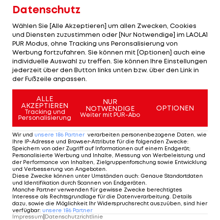
Datenschutz
Wählen Sie [Alle Akzeptieren] um allen Zwecken, Cookies
und Diensten zuzustimmen oder [Nur Notwendige] im LAOLA1
PUR Modus, ohne Tracking uns Peronsalisierung von
Werbung fortzufahren. Sie können mit [Optionen] auch eine
2/67
Foto: GEPA
individuelle Auswahl zu treffen. Sie können Ihre Einstellungen
jederzeit über den Button links unten bzw. über den Link in
SCR Altach
der Fußzeile anpassen.
gegen FK Austria Wien
ALLE
NUR
AKZEPTIEREN
OPTIONEN
NOTWENDIGE
Tracking und
Weiter mit PUR-Abo
Personalisierung
2 VON 67
Wir und
unsere
186
Partner
verarbeiten personenbezogene Daten, wie
Ihre IP-Adresse und Browser-Attribute für die folgenden Zwecke
:
Speichern von oder Zugriff auf Informationen auf einem Endgerät;
Personalisierte Werbung und Inhalte, Messung von Werbeleistung und
der Performance von Inhalten, Zielgruppenforschung sowie Entwicklung
und Verbesserung von Angeboten
.
KOMMENTARE
Diese Zwecke können unter Umständen auch
:
Genaue Standortdaten
und Identifikation durch Scannen von Endgeräten
.
Manche Partner verwenden für gewisse Zwecke berechtigtes
Interesse als Rechtsgrundlage für die Datenverarbeitung. Details
dazu, sowie die Möglichkeit Ihr Widerspruchsrecht auszuüben, sind hier
verfügbar
:
unsere
186
Partner
Impressum
|
Datenschutzrichtlinie