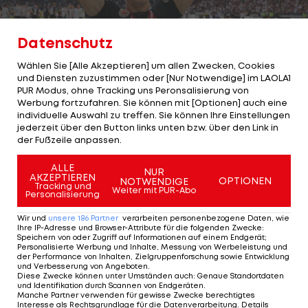
Datenschutz
Wählen Sie [Alle Akzeptieren] um allen Zwecken, Cookies
und Diensten zuzustimmen oder [Nur Notwendige] im LAOLA1
4/13
Foto: GEPA
PUR Modus, ohne Tracking uns Peronsalisierung von
Innenverteidiger: DAVID AFFENGRUBER
Werbung fortzufahren. Sie können mit [Optionen] auch eine
individuelle Auswahl zu treffen. Sie können Ihre Einstellungen
jederzeit über den Button links unten bzw. über den Link in
Verein:
Sturm Graz
der Fußzeile anpassen.
Stimmen in Prozent:
46,18
ALLE
NUR
AKZEPTIEREN
OPTIONEN
NOTWENDIGE
Tracking und
Weiter mit PUR-Abo
Stimmen Gesamt:
2.204
Personalisierung
Wir und
unsere
186
Partner
verarbeiten personenbezogene Daten, wie
Ihre IP-Adresse und Browser-Attribute für die folgenden Zwecke
:
Speichern von oder Zugriff auf Informationen auf einem Endgerät;
4 VON 13
Personalisierte Werbung und Inhalte, Messung von Werbeleistung und
der Performance von Inhalten, Zielgruppenforschung sowie Entwicklung
und Verbesserung von Angeboten
.
Diese Zwecke können unter Umständen auch
:
Genaue Standortdaten
und Identifikation durch Scannen von Endgeräten
.
Manche Partner verwenden für gewisse Zwecke berechtigtes
Interesse als Rechtsgrundlage für die Datenverarbeitung. Details