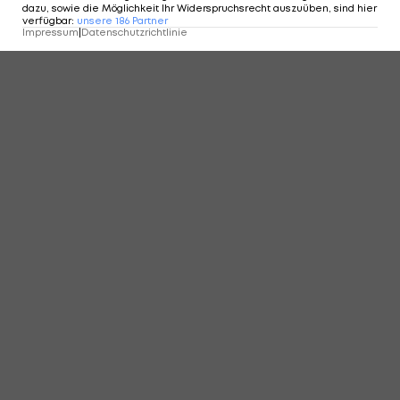
KOMMENTARE
dazu, sowie die Möglichkeit Ihr Widerspruchsrecht auszuüben, sind hier
verfügbar
:
unsere
186
Partner
Impressum
|
Datenschutzrichtlinie