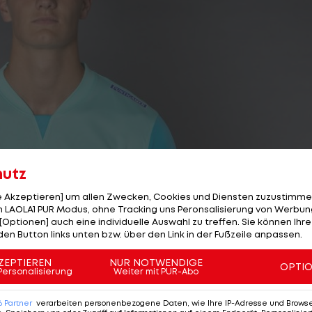
hutz
le Akzeptieren] um allen Zwecken, Cookies und Diensten zuzustimme
 LAOLA1 PUR Modus, ohne Tracking uns Peronsalisierung von Werbung
[Optionen] auch eine individuelle Auswahl zu treffen. Sie können Ihre
den Button links unten bzw. über den Link in der Fußzeile anpassen.
5/37
Foto: GEPA
ZEPTIEREN
NUR NOTWENDIGE
OPTI
Personalisierung
Weiter mit PUR-Abo
N
6
Partner
verarbeiten personenbezogene Daten, wie Ihre IP-Adresse und Browser-