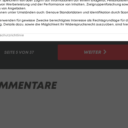
e
:
Speichern von oder Zugriff auf Informationen auf einem Endgerät; Personalisi
von Werbeleistung und der Performance von Inhalten, Zielgruppenforschung sow
Leasing-Variante und dabei eher auf eine
g von Angeboten
.
nnen unter Umständen auch
:
Genaue Standortdaten und Identifikation durch Sca
en. Die Brighton-Leihgabe etablierte sich von Beginn a
erwenden für gewisse Zwecke berechtigtes Interesse als Rechtsgrundlage für d
wischenzeitlich in einen Rausch, sodass Trainer Ilzer de
. Details dazu, sowie die Möglichkeit Ihr Widerspruchsrecht auszuüben, sind hie
r
erländischen Teamchef einordnete.
chutzrichtlinie
WEITER
SEITE
5 VON 37
MMENTARE