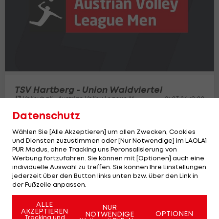
TSV Hartberg - Union Waldviertel
Volleyball - Austrian Volley League Men
21.03.26 19:00
Datenschutz
Wählen Sie [Alle Akzeptieren] um allen Zwecken, Cookies
02:33:27
und Diensten zuzustimmen oder [Nur Notwendige] im LAOLA1
PUR Modus, ohne Tracking uns Peronsalisierung von
Werbung fortzufahren. Sie können mit [Optionen] auch eine
individuelle Auswahl zu treffen. Sie können Ihre Einstellungen
jederzeit über den Button links unten bzw. über den Link in
der Fußzeile anpassen.
ALLE
NUR
AKZEPTIEREN
OPTIONEN
NOTWENDIGE
Tracking und