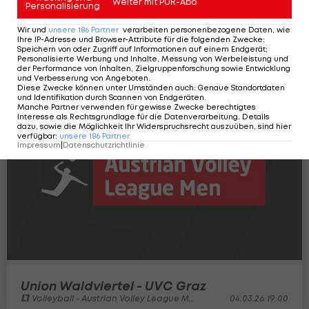
Weiter mit PUR-Abo
Personalisierung
Wir und
unsere
186
Partner
verarbeiten personenbezogene Daten, wie
Ihre IP-Adresse und Browser-Attribute für die folgenden Zwecke
:
UVC Graz - Union Waldviertel
Speichern von oder Zugriff auf Informationen auf einem Endgerät;
Personalisierte Werbung und Inhalte, Messung von Werbeleistung und
Volleyball - Austrian Volley League Men
06.03.26 17:30
der Performance von Inhalten, Zielgruppenforschung sowie Entwicklung
und Verbesserung von Angeboten
.
Diese Zwecke können unter Umständen auch
:
Genaue Standortdaten
und Identifikation durch Scannen von Endgeräten
.
Manche Partner verwenden für gewisse Zwecke berechtigtes
04:15:49
Interesse als Rechtsgrundlage für die Datenverarbeitung. Details
dazu, sowie die Möglichkeit Ihr Widerspruchsrecht auszuüben, sind hier
verfügbar
:
unsere
186
Partner
Impressum
|
Datenschutzrichtlinie
Union Waldviertel - UVC Graz
Volleyball - Austrian Volley League Men
04.03.26 19:00