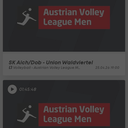
SK Aich/Dob - Union Waldviertel
Volleyball - Austrian Volley League Men
25.04.26 19:00
01:45:48