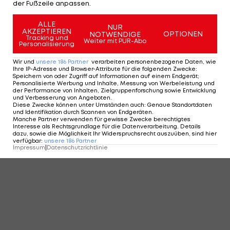
der Fußzeile anpassen.
ALLE
NUR
AKZEPTIEREN
OPTIONEN
NOTWENDIGE
Tracking und
Weiter mit PUR-Abo
Personalisierung
Wir und
unsere
186
Partner
verarbeiten personenbezogene Daten, wie
Ihre IP-Adresse und Browser-Attribute für die folgenden Zwecke
:
Speichern von oder Zugriff auf Informationen auf einem Endgerät;
Personalisierte Werbung und Inhalte, Messung von Werbeleistung und
der Performance von Inhalten, Zielgruppenforschung sowie Entwicklung
und Verbesserung von Angeboten
.
Tagger vs. Potapova: Wer wird
Diese Zwecke können unter Umständen auch
:
Genaue Standortdaten
und Identifikation durch Scannen von Endgeräten
.
Österreichs Nummer 1?
Manche Partner verwenden für gewisse Zwecke berechtigtes
Standpunkt
23.04.26 14:30
Interesse als Rechtsgrundlage für die Datenverarbeitung. Details
dazu, sowie die Möglichkeit Ihr Widerspruchsrecht auszuüben, sind hier
verfügbar
:
unsere
186
Partner
Impressum
|
Datenschutzrichtlinie