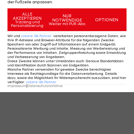
der Fußzeile anpassen.
ALLE
NUR
AKZEPTIEREN
OPTIONEN
NOTWENDIGE
Tracking und
Weiter mit PUR-Abo
Personalisierung
Wir und
unsere
186
Partner
verarbeiten personenbezogene Daten, wie
Ihre IP-Adresse und Browser-Attribute für die folgenden Zwecke
:
Speichern von oder Zugriff auf Informationen auf einem Endgerät;
Personalisierte Werbung und Inhalte, Messung von Werbeleistung und
der Performance von Inhalten, Zielgruppenforschung sowie Entwicklung
und Verbesserung von Angeboten
.
Das ÖFB-Team der 10er-Jahre
Diese Zwecke können unter Umständen auch
:
Genaue Standortdaten
und Identifikation durch Scannen von Endgeräten
.
ÖFB Nationalteam
03.06.24 15:00
Manche Partner verwenden für gewisse Zwecke berechtigtes
Interesse als Rechtsgrundlage für die Datenverarbeitung. Details
dazu, sowie die Möglichkeit Ihr Widerspruchsrecht auszuüben, sind hier
verfügbar
:
unsere
186
Partner
Impressum
|
Datenschutzrichtlinie