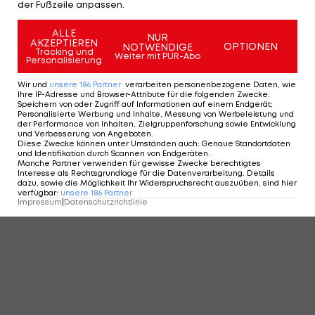
der Fußzeile anpassen.
ALLE
NUR
AKZEPTIEREN
OPTIONEN
NOTWENDIGE
Tracking und
Weiter mit PUR-Abo
Personalisierung
Wir und
unsere
186
Partner
verarbeiten personenbezogene Daten, wie
Ihre IP-Adresse und Browser-Attribute für die folgenden Zwecke
:
Speichern von oder Zugriff auf Informationen auf einem Endgerät;
Personalisierte Werbung und Inhalte, Messung von Werbeleistung und
der Performance von Inhalten, Zielgruppenforschung sowie Entwicklung
und Verbesserung von Angeboten
.
Diese Zwecke können unter Umständen auch
:
Genaue Standortdaten
und Identifikation durch Scannen von Endgeräten
.
Manche Partner verwenden für gewisse Zwecke berechtigtes
Interesse als Rechtsgrundlage für die Datenverarbeitung. Details
dazu, sowie die Möglichkeit Ihr Widerspruchsrecht auszuüben, sind hier
verfügbar
:
unsere
186
Partner
Impressum
|
Datenschutzrichtlinie