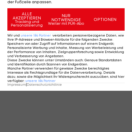
der Fußzeile anpassen.
ALLE
NUR
AKZEPTIEREN
OPTIONEN
NOTWENDIGE
Tracking und
Weiter mit PUR-Abo
Personalisierung
Wir und
unsere
186
Partner
verarbeiten personenbezogene Daten, wie
Ihre IP-Adresse und Browser-Attribute für die folgenden Zwecke
:
Speichern von oder Zugriff auf Informationen auf einem Endgerät;
Personalisierte Werbung und Inhalte, Messung von Werbeleistung und
der Performance von Inhalten, Zielgruppenforschung sowie Entwicklung
und Verbesserung von Angeboten
.
Diese Zwecke können unter Umständen auch
:
Genaue Standortdaten
und Identifikation durch Scannen von Endgeräten
.
Manche Partner verwenden für gewisse Zwecke berechtigtes
Interesse als Rechtsgrundlage für die Datenverarbeitung. Details
dazu, sowie die Möglichkeit Ihr Widerspruchsrecht auszuüben, sind hier
verfügbar
:
unsere
186
Partner
Impressum
|
Datenschutzrichtlinie