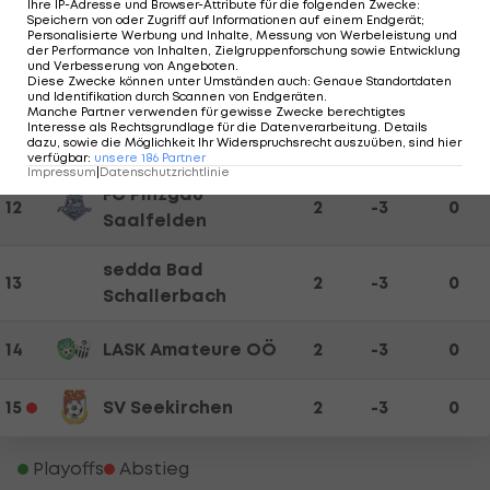
8
SK Vorwärts Steyr
2
-1
3
Ihre IP-Adresse und Browser-Attribute für die folgenden Zwecke
:
Speichern von oder Zugriff auf Informationen auf einem Endgerät;
Personalisierte Werbung und Inhalte, Messung von Werbeleistung und
der Performance von Inhalten, Zielgruppenforschung sowie Entwicklung
10
Union Gurten
2
1
3
und Verbesserung von Angeboten
.
Diese Zwecke können unter Umständen auch
:
Genaue Standortdaten
und Identifikation durch Scannen von Endgeräten
.
Manche Partner verwenden für gewisse Zwecke berechtigtes
Su Vortuna Bad
Interesse als Rechtsgrundlage für die Datenverarbeitung. Details
11
2
0
2
Leonfelden
dazu, sowie die Möglichkeit Ihr Widerspruchsrecht auszuüben, sind hier
verfügbar
:
unsere
186
Partner
Impressum
|
Datenschutzrichtlinie
FC Pinzgau
12
2
-3
0
Saalfelden
sedda Bad
13
2
-3
0
Schallerbach
14
LASK Amateure OÖ
2
-3
0
15
SV Seekirchen
2
-3
0
Playoffs
Abstieg