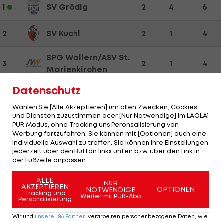
1
SV Grödig
2
4
6
2
SV Kuchl
2
1
4
SPG Wallern/ASV St.
3
2
1
4
Marienkirchen
Datenschutz
4
SV Wals-Grünau
2
3
4
Wählen Sie [Alle Akzeptieren] um allen Zwecken, Cookies
und Diensten zuzustimmen oder [Nur Notwendige] im LAOLA1
5
SV Ried II
2
1
4
PUR Modus, ohne Tracking uns Peronsalisierung von
Werbung fortzufahren. Sie können mit [Optionen] auch eine
individuelle Auswahl zu treffen. Sie können Ihre Einstellungen
6
Ufc Hallein
1
1
3
jederzeit über den Button links unten bzw. über den Link in
der Fußzeile anpassen.
7
Wohnbau Dietach
1
2
3
ALLE
NUR
AKZEPTIEREN
OPTIONEN
NOTWENDIGE
Tracking und
Weiter mit PUR-Abo
8
TSV St. Johann
2
-1
3
Personalisierung
Wir und
unsere
186
Partner
verarbeiten personenbezogene Daten, wie