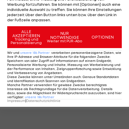
Werbung fortzufahren. Sie können mit [Optionen] auch eine
individuelle Auswahl zu treffen. Sie können Ihre Einstellungen
jederzeit über den Button links unten bzw. über den Link in
der Fußzeile anpassen.
ALLE
NUR
AKZEPTIEREN
OPTIONEN
NOTWENDIGE
Tracking und
Weiter mit PUR-Abo
Personalisierung
Wir und
unsere
186
Partner
verarbeiten personenbezogene Daten, wie
Ihre IP-Adresse und Browser-Attribute für die folgenden Zwecke
:
Speichern von oder Zugriff auf Informationen auf einem Endgerät;
Personalisierte Werbung und Inhalte, Messung von Werbeleistung und
der Performance von Inhalten, Zielgruppenforschung sowie Entwicklung
und Verbesserung von Angeboten
.
Diese Zwecke können unter Umständen auch
:
Genaue Standortdaten
und Identifikation durch Scannen von Endgeräten
.
Manche Partner verwenden für gewisse Zwecke berechtigtes
Interesse als Rechtsgrundlage für die Datenverarbeitung. Details
dazu, sowie die Möglichkeit Ihr Widerspruchsrecht auszuüben, sind hier
verfügbar
:
unsere
186
Partner
Impressum
|
Datenschutzrichtlinie