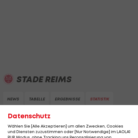
STADE REIMS
NEWS
TABELLE
ERGEBNISSE
STATISTIK
Datenschutz
Wählen Sie [Alle Akzeptieren] um allen Zwecken, Cookies
und Diensten zuzustimmen oder [Nur Notwendige] im LAOLA1
PUR Modus, ohne Tracking uns Peronsalisierung von