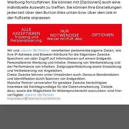
Werbung fortzufahren. Sie können mit [Optionen] auch eine
individuelle Auswahl zu treffen. Sie können Ihre Einstellungen
jederzeit über den Button links unten bzw. über den Link in
der Fußzeile anpassen.
ALLE
NUR
AKZEPTIEREN
OPTIONEN
NOTWENDIGE
Tracking und
Weiter mit PUR-Abo
Personalisierung
Wir und
unsere
186
Partner
verarbeiten personenbezogene Daten, wie
Ihre IP-Adresse und Browser-Attribute für die folgenden Zwecke
:
Speichern von oder Zugriff auf Informationen auf einem Endgerät;
Personalisierte Werbung und Inhalte, Messung von Werbeleistung und
der Performance von Inhalten, Zielgruppenforschung sowie Entwicklung
und Verbesserung von Angeboten
.
Diese Zwecke können unter Umständen auch
:
Genaue Standortdaten
und Identifikation durch Scannen von Endgeräten
.
Manche Partner verwenden für gewisse Zwecke berechtigtes
Interesse als Rechtsgrundlage für die Datenverarbeitung. Details
dazu, sowie die Möglichkeit Ihr Widerspruchsrecht auszuüben, sind hier
verfügbar
:
unsere
186
Partner
Impressum
|
Datenschutzrichtlinie