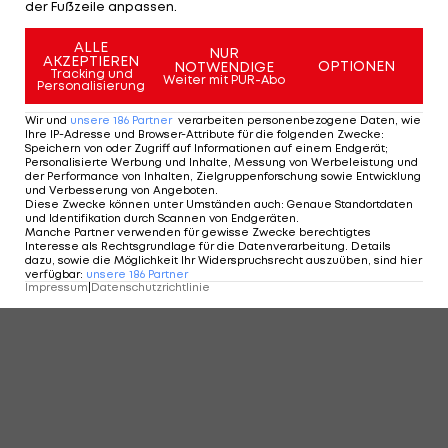
der Fußzeile anpassen.
ALLE
NUR
AKZEPTIEREN
OPTIONEN
NOTWENDIGE
Tracking und
Weiter mit PUR-Abo
Personalisierung
Wir und
unsere
186
Partner
verarbeiten personenbezogene Daten, wie
Ihre IP-Adresse und Browser-Attribute für die folgenden Zwecke
:
Speichern von oder Zugriff auf Informationen auf einem Endgerät;
Personalisierte Werbung und Inhalte, Messung von Werbeleistung und
der Performance von Inhalten, Zielgruppenforschung sowie Entwicklung
Mit Raimann: Die 15 bestbezahlten O-
und Verbesserung von Angeboten
.
Liner der NFL
Diese Zwecke können unter Umständen auch
:
Genaue Standortdaten
und Identifikation durch Scannen von Endgeräten
.
Football
Manche Partner verwenden für gewisse Zwecke berechtigtes
Interesse als Rechtsgrundlage für die Datenverarbeitung. Details
dazu, sowie die Möglichkeit Ihr Widerspruchsrecht auszuüben, sind hier
verfügbar
:
unsere
186
Partner
Impressum
|
Datenschutzrichtlinie