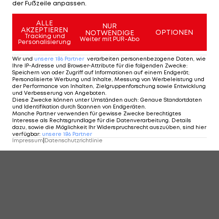
der Fußzeile anpassen.
ALLE
NUR
AKZEPTIEREN
OPTIONEN
NOTWENDIGE
Tracking und
Weiter mit PUR-Abo
Personalisierung
Wir und
unsere
186
Partner
verarbeiten personenbezogene Daten, wie
Ihre IP-Adresse und Browser-Attribute für die folgenden Zwecke
:
Speichern von oder Zugriff auf Informationen auf einem Endgerät;
Personalisierte Werbung und Inhalte, Messung von Werbeleistung und
der Performance von Inhalten, Zielgruppenforschung sowie Entwicklung
und Verbesserung von Angeboten
.
FIS-Klarstellung nach Kriechmayr-
Diese Zwecke können unter Umständen auch
:
Genaue Standortdaten
und Identifikation durch Scannen von Endgeräten
.
Aussagen: "Das ist nicht fair"
Manche Partner verwenden für gewisse Zwecke berechtigtes
Ski Alpin
Interesse als Rechtsgrundlage für die Datenverarbeitung. Details
10
dazu, sowie die Möglichkeit Ihr Widerspruchsrecht auszuüben, sind hier
verfügbar
:
unsere
186
Partner
Impressum
|
Datenschutzrichtlinie