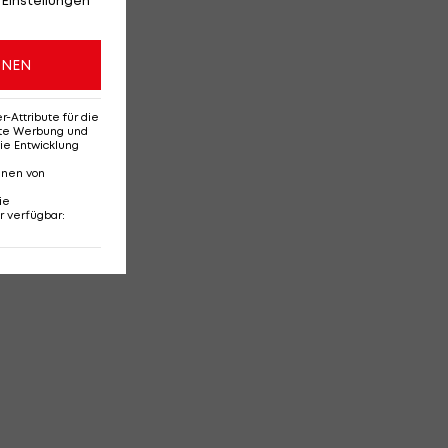
ONEN
Attribute für die
erte Werbung und
ie Entwicklung
nnen von
ie
r verfügbar
: