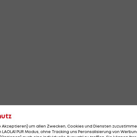
hutz
le Akzeptieren] um allen Zwecken, Cookies und Diensten zuzustimme
 LAOLA1 PUR Modus, ohne Tracking uns Peronsalisierung von Werbung
[Optionen] auch eine individuelle Auswahl zu treffen. Sie können Ihre