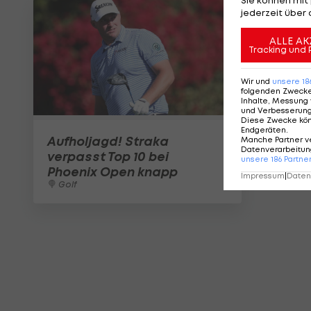
jederzeit über 
ALLE AK
Tracking und 
Wir und
unsere
18
folgenden Zweck
Inhalte, Messung 
und Verbesserun
Diese Zwecke kö
Endgeräten
.
Aufholjagd! Straka
Manche Partner v
Datenverarbeitung
verpasst Top 10 bei
unsere
186
Partne
Phoenix Open knapp
Impressum
|
Datens
Golf