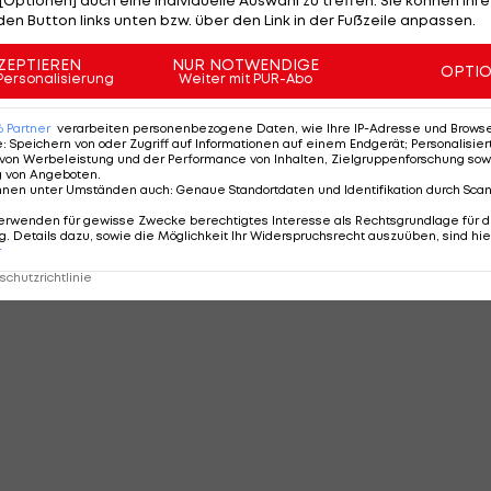
den Button links unten bzw. über den Link in der Fußzeile anpassen.
ZEPTIEREN
NUR NOTWENDIGE
OPTI
Personalisierung
Weiter mit PUR-Abo
6
Partner
verarbeiten personenbezogene Daten, wie Ihre IP-Adresse und Browser-
e
:
Speichern von oder Zugriff auf Informationen auf einem Endgerät; Personalisi
von Werbeleistung und der Performance von Inhalten, Zielgruppenforschung sow
g von Angeboten
.
nnen unter Umständen auch
:
Genaue Standortdaten und Identifikation durch Sca
erwenden für gewisse Zwecke berechtigtes Interesse als Rechtsgrundlage für d
. Details dazu, sowie die Möglichkeit Ihr Widerspruchsrecht auszuüben, sind hie
r
chutzrichtlinie