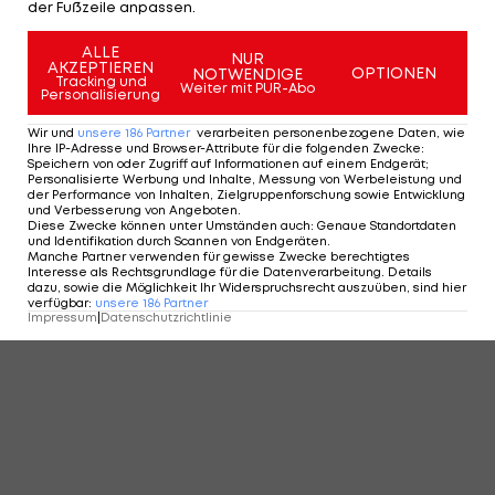
der Fußzeile anpassen.
ALLE
NUR
AKZEPTIEREN
OPTIONEN
NOTWENDIGE
Tracking und
Weiter mit PUR-Abo
Personalisierung
Wir und
unsere
186
Partner
verarbeiten personenbezogene Daten, wie
Ihre IP-Adresse und Browser-Attribute für die folgenden Zwecke
:
Speichern von oder Zugriff auf Informationen auf einem Endgerät;
Personalisierte Werbung und Inhalte, Messung von Werbeleistung und
der Performance von Inhalten, Zielgruppenforschung sowie Entwicklung
und Verbesserung von Angeboten
.
Diese Zwecke können unter Umständen auch
:
Genaue Standortdaten
und Identifikation durch Scannen von Endgeräten
.
Manche Partner verwenden für gewisse Zwecke berechtigtes
Interesse als Rechtsgrundlage für die Datenverarbeitung. Details
dazu, sowie die Möglichkeit Ihr Widerspruchsrecht auszuüben, sind hier
verfügbar
:
unsere
186
Partner
Impressum
|
Datenschutzrichtlinie