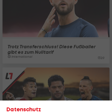
Trotz Transferschluss! Diese Fußballer
gibt es zum Nulltarif
International
20
Datenschutz