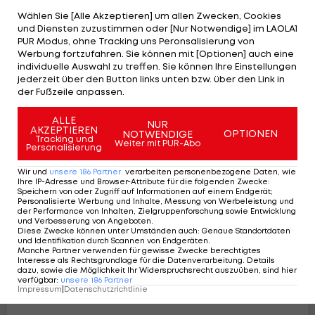
Wählen Sie [Alle Akzeptieren] um allen Zwecken, Cookies
und Diensten zuzustimmen oder [Nur Notwendige] im LAOLA1
PUR Modus, ohne Tracking uns Peronsalisierung von
Werbung fortzufahren. Sie können mit [Optionen] auch eine
individuelle Auswahl zu treffen. Sie können Ihre Einstellungen
Der spielt noch?! Vergessene Kicker, die
jederzeit über den Button links unten bzw. über den Link in
noch aktiv sind
der Fußzeile anpassen.
International
8
ALLE
NUR
AKZEPTIEREN
OPTIONEN
NOTWENDIGE
Tracking und
Weiter mit PUR-Abo
Personalisierung
Wir und
unsere
186
Partner
verarbeiten personenbezogene Daten, wie
Ihre IP-Adresse und Browser-Attribute für die folgenden Zwecke
:
Speichern von oder Zugriff auf Informationen auf einem Endgerät;
Personalisierte Werbung und Inhalte, Messung von Werbeleistung und
der Performance von Inhalten, Zielgruppenforschung sowie Entwicklung
und Verbesserung von Angeboten
.
Diese Zwecke können unter Umständen auch
:
Genaue Standortdaten
und Identifikation durch Scannen von Endgeräten
.
Manche Partner verwenden für gewisse Zwecke berechtigtes
Interesse als Rechtsgrundlage für die Datenverarbeitung. Details
dazu, sowie die Möglichkeit Ihr Widerspruchsrecht auszuüben, sind hier
verfügbar
:
unsere
186
Partner
Impressum
|
Datenschutzrichtlinie