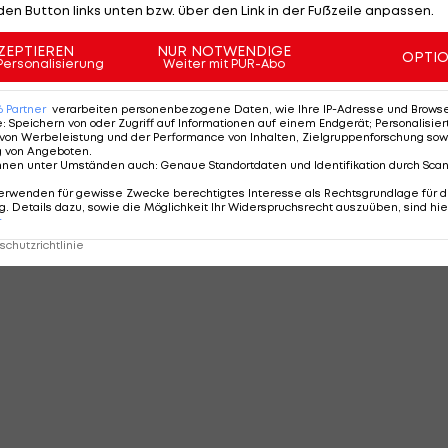
den Button links unten bzw. über den Link in der Fußzeile anpassen.
ZEPTIEREN
NUR NOTWENDIGE
OPTI
Personalisierung
Weiter mit PUR-Abo
6
Partner
verarbeiten personenbezogene Daten, wie Ihre IP-Adresse und Browser-
e
:
Speichern von oder Zugriff auf Informationen auf einem Endgerät; Personalisi
von Werbeleistung und der Performance von Inhalten, Zielgruppenforschung sow
g von Angeboten
.
nnen unter Umständen auch
:
Genaue Standortdaten und Identifikation durch Sca
erwenden für gewisse Zwecke berechtigtes Interesse als Rechtsgrundlage für d
. Details dazu, sowie die Möglichkeit Ihr Widerspruchsrecht auszuüben, sind hie
r
chutzrichtlinie