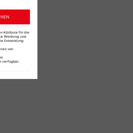
ONEN
Attribute für die
erte Werbung und
ie Entwicklung
nnen von
ie
r verfügbar
: