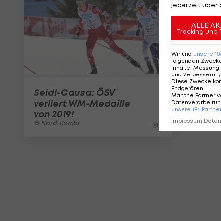
jederzeit über 
ALLE AK
Tracking und 
Wir und
unsere
18
folgenden Zweck
Inhalte, Messung 
und Verbesserun
Diese Zwecke kö
Endgeräten
.
Seidl-Causa: ÖSV
Manche Partner v
verliert WM-Medaille
Datenverarbeitung
unsere
186
Partne
von 2019!
Impressum
|
Datens
Nord. Kombi
2