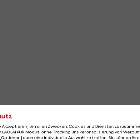
hutz
le Akzeptieren] um allen Zwecken, Cookies und Diensten zuzustimme
 LAOLA1 PUR Modus, ohne Tracking uns Peronsalisierung von Werbung
[Optionen] auch eine individuelle Auswahl zu treffen. Sie können Ihre