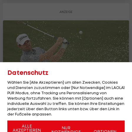
Datenschutz
Wählen Sie [Alle Akzeptieren] um allen Zwecken, Cookies
und Diensten zuzustimmen oder [Nur Notwendige] im LAOLA1
PUR Modus, ohne Tracking uns Peronsalisierung von
Werbung fortzufahren. Sie können mit [Optionen] auch eine
Österreichs Top-Trio rutscht im Golf
individuelle Auswahl zu treffen. Sie können Ihre Einstellungen
Ranking ab
jederzeit über den Button links unten bzw. über den Link in
der Fußzeile anpassen.
Golf
ALLE
NUR
AKZEPTIEREN
OPTIONEN
NOTWENDIGE