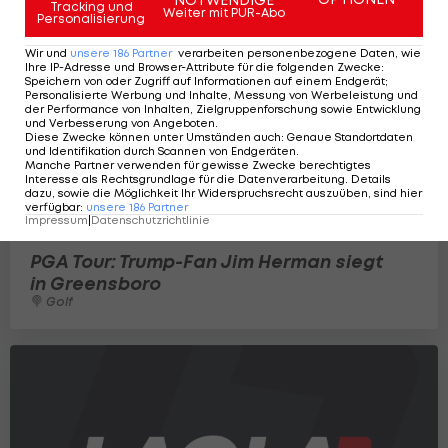
Tracking und
Weiter mit PUR-Abo
Personalisierung
Wir und
unsere
186
Partner
verarbeiten personenbezogene Daten, wie
Ihre IP-Adresse und Browser-Attribute für die folgenden Zwecke
:
Speichern von oder Zugriff auf Informationen auf einem Endgerät;
Personalisierte Werbung und Inhalte, Messung von Werbeleistung und
der Performance von Inhalten, Zielgruppenforschung sowie Entwicklung
und Verbesserung von Angeboten
.
Diese Zwecke können unter Umständen auch
:
Genaue Standortdaten
und Identifikation durch Scannen von Endgeräten
.
Manche Partner verwenden für gewisse Zwecke berechtigtes
Interesse als Rechtsgrundlage für die Datenverarbeitung. Details
dazu, sowie die Möglichkeit Ihr Widerspruchsrecht auszuüben, sind hier
verfügbar
:
unsere
186
Partner
Impressum
|
Datenschutzrichtlinie
PGA Tour: Trump-Fan Jim Herman siegt
in Greensboro
Golf