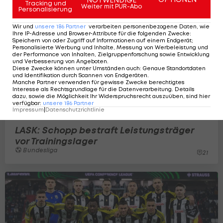
Tracking und
Weiter mit PUR-Abo
Personalisierung
Wir und
unsere
186
Partner
verarbeiten personenbezogene Daten, wie
Ihre IP-Adresse und Browser-Attribute für die folgenden Zwecke
:
Speichern von oder Zugriff auf Informationen auf einem Endgerät;
Personalisierte Werbung und Inhalte, Messung von Werbeleistung und
der Performance von Inhalten, Zielgruppenforschung sowie Entwicklung
und Verbesserung von Angeboten
.
Diese Zwecke können unter Umständen auch
:
Genaue Standortdaten
und Identifikation durch Scannen von Endgeräten
.
Manche Partner verwenden für gewisse Zwecke berechtigtes
Interesse als Rechtsgrundlage für die Datenverarbeitung. Details
dazu, sowie die Möglichkeit Ihr Widerspruchsrecht auszuüben, sind hier
verfügbar
:
unsere
186
Partner
Impressum
|
Datenschutzrichtlinie
LASK: Schopp bestraft Leistungsträger
vor Trainingslager
Bundesliga
21