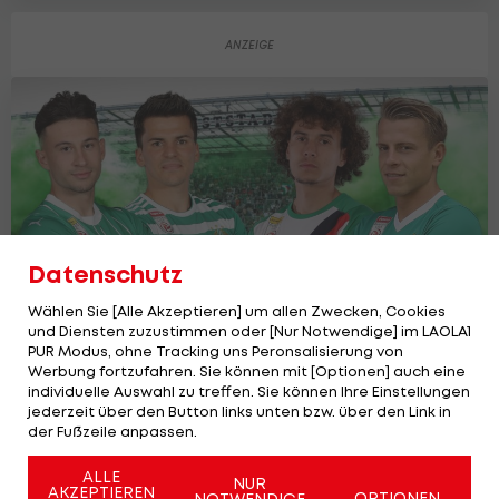
Datenschutz
Wählen Sie [Alle Akzeptieren] um allen Zwecken, Cookies
und Diensten zuzustimmen oder [Nur Notwendige] im LAOLA1
PUR Modus, ohne Tracking uns Peronsalisierung von
Werbung fortzufahren. Sie können mit [Optionen] auch eine
Wie geht's eigentlich...? So schlagen
individuelle Auswahl zu treffen. Sie können Ihre Einstellungen
sich die Rapid-Abgänge
jederzeit über den Button links unten bzw. über den Link in
der Fußzeile anpassen.
Bundesliga
59
ALLE
NUR
AKZEPTIEREN
OPTIONEN
NOTWENDIGE