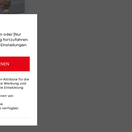
n oder [Nur
 fortzufahren.
 Einstellungen
öck
in
ONEN
Attribute für die
erte Werbung und
ie Entwicklung
nnen von
ie
r verfügbar
: