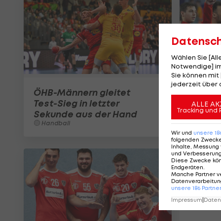
Datensc
Wählen Sie [Al
Notwendige] im
Sie können mit 
jederzeit über 
ÖHB-Männern gleitet
ÖHB-M
Test-Sieg in letzter
Abschl
ALLE AK
Tracking und 
Sekunde aus der Hand
motivi
Handball
Handba
Wir und
unsere
18
folgenden Zweck
Inhalte, Messung 
und Verbesserun
Diese Zwecke kö
Endgeräten
.
Manche Partner v
Datenverarbeitung
unsere
186
Partne
Impressum
|
Datens