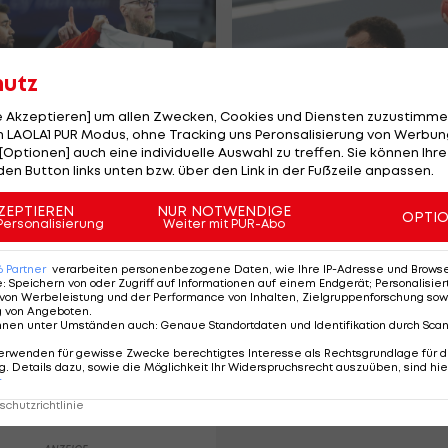
hutz
le Akzeptieren] um allen Zwecken, Cookies und Diensten zuzustimme
 LAOLA1 PUR Modus, ohne Tracking uns Peronsalisierung von Werbung
[Optionen] auch eine individuelle Auswahl zu treffen. Sie können Ihre
den Button links unten bzw. über den Link in der Fußzeile anpassen.
änner vor
Fivers-Akteur Damb
usstest gegen
wechselt im Sommer 
ZEPTIEREN
NUR NOTWENDIGE
OPTI
Personalisierung
Weiter mit PUR-Abo
erte Schweiz
die Schweiz
ll
Handball
6
Partner
verarbeiten personenbezogene Daten, wie Ihre IP-Adresse und Browser-
e
:
Speichern von oder Zugriff auf Informationen auf einem Endgerät; Personalisi
von Werbeleistung und der Performance von Inhalten, Zielgruppenforschung sow
g von Angeboten
.
nnen unter Umständen auch
:
Genaue Standortdaten und Identifikation durch Sca
erwenden für gewisse Zwecke berechtigtes Interesse als Rechtsgrundlage für d
. Details dazu, sowie die Möglichkeit Ihr Widerspruchsrecht auszuüben, sind hie
r
chutzrichtlinie