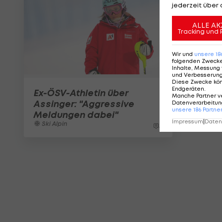
jederzeit über 
ALLE AK
Tracking und 
Wir und
unsere
18
folgenden Zweck
Inhalte, Messung 
und Verbesserun
Diese Zwecke kö
Endgeräten
.
Ex-ÖSV-Athletin über
Manche Partner v
Assinger: "Aggressive
Datenverarbeitung
unsere
186
Partne
Meldungen dabei"
Impressum
|
Datens
Ski Alpin
5