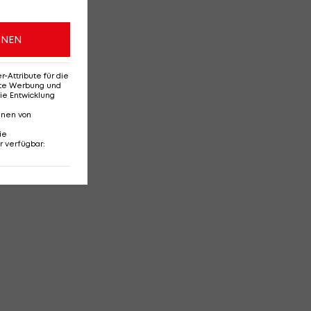
ONEN
Attribute für die
erte Werbung und
ie Entwicklung
nnen von
ie
r verfügbar
: