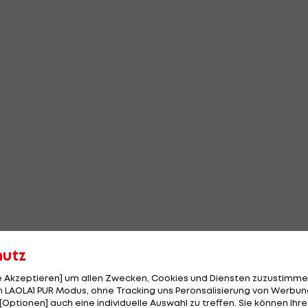
hutz
le Akzeptieren] um allen Zwecken, Cookies und Diensten zuzustimme
 LAOLA1 PUR Modus, ohne Tracking uns Peronsalisierung von Werbung
[Optionen] auch eine individuelle Auswahl zu treffen. Sie können Ihre