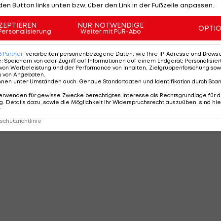
den Button links unten bzw. über den Link in der Fußzeile anpassen.
ZEPTIEREN
NUR NOTWENDIGE
OPTI
Personalisierung
Weiter mit PUR-Abo
6
Partner
verarbeiten personenbezogene Daten, wie Ihre IP-Adresse und Browser-
e
:
Speichern von oder Zugriff auf Informationen auf einem Endgerät; Personalisi
von Werbeleistung und der Performance von Inhalten, Zielgruppenforschung sow
g von Angeboten
.
nnen unter Umständen auch
:
Genaue Standortdaten und Identifikation durch Sca
erwenden für gewisse Zwecke berechtigtes Interesse als Rechtsgrundlage für d
. Details dazu, sowie die Möglichkeit Ihr Widerspruchsrecht auszuüben, sind hie
r
chutzrichtlinie