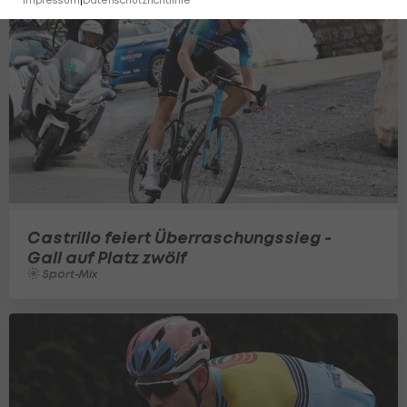
Impressum
|
Datenschutzrichtlinie
Castrillo feiert Überraschungssieg -
Gall auf Platz zwölf
Sport-Mix