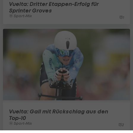
Vuelta: Dritter Etappen-Erfolg für
Sprinter Groves
Sport-Mix
1
Vuelta: Gall mit Rückschlag aus den
Top-10
Sport-Mix
2