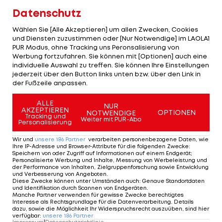
Datenschutz
Wählen Sie [Alle Akzeptieren] um allen Zwecken, Cookies
und Diensten zuzustimmen oder [Nur Notwendige] im LAOLA1
PUR Modus, ohne Tracking uns Peronsalisierung von
Werbung fortzufahren. Sie können mit [Optionen] auch eine
individuelle Auswahl zu treffen. Sie können Ihre Einstellungen
jederzeit über den Button links unten bzw. über den Link in
der Fußzeile anpassen.
ALLE
NUR
AKZEPTIEREN
OPTIONEN
NOTWENDIGE
Tracking und
Weiter mit PUR-Abo
Personalisierung
Wir und
unsere
186
Partner
verarbeiten personenbezogene Daten, wie
Ihre IP-Adresse und Browser-Attribute für die folgenden Zwecke
:
Speichern von oder Zugriff auf Informationen auf einem Endgerät;
Personalisierte Werbung und Inhalte, Messung von Werbeleistung und
der Performance von Inhalten, Zielgruppenforschung sowie Entwicklung
Roglic nähert sich bei Vuelta weiter der
und Verbesserung von Angeboten
.
Spitze an
Diese Zwecke können unter Umständen auch
:
Genaue Standortdaten
und Identifikation durch Scannen von Endgeräten
.
Sport-Mix
1
Manche Partner verwenden für gewisse Zwecke berechtigtes
Interesse als Rechtsgrundlage für die Datenverarbeitung. Details
dazu, sowie die Möglichkeit Ihr Widerspruchsrecht auszuüben, sind hier
verfügbar
:
unsere
186
Partner