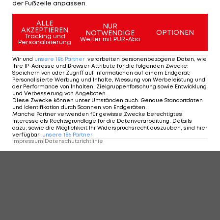
der Fußzeile anpassen.
ALLE
NUR
AKZEPTIEREN
OPTIONEN
NOTWENDIGE
Tracking und
Weiter mit PUR-Abo
Personalisierung
Wir und
unsere
186
Partner
verarbeiten personenbezogene Daten, wie
Ihre IP-Adresse und Browser-Attribute für die folgenden Zwecke
:
Speichern von oder Zugriff auf Informationen auf einem Endgerät;
Personalisierte Werbung und Inhalte, Messung von Werbeleistung und
der Performance von Inhalten, Zielgruppenforschung sowie Entwicklung
und Verbesserung von Angeboten
.
Diese Zwecke können unter Umständen auch
:
Genaue Standortdaten
und Identifikation durch Scannen von Endgeräten
.
Manche Partner verwenden für gewisse Zwecke berechtigtes
Interesse als Rechtsgrundlage für die Datenverarbeitung. Details
dazu, sowie die Möglichkeit Ihr Widerspruchsrecht auszuüben, sind hier
verfügbar
:
unsere
186
Partner
Impressum
|
Datenschutzrichtlinie