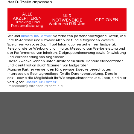
der Fußzeile anpassen.
ALLE
NUR
AKZEPTIEREN
OPTIONEN
NOTWENDIGE
Tracking und
Weiter mit PUR-Abo
Personalisierung
Wir und
unsere
186
Partner
verarbeiten personenbezogene Daten, wie
Ihre IP-Adresse und Browser-Attribute für die folgenden Zwecke
:
Speichern von oder Zugriff auf Informationen auf einem Endgerät;
Personalisierte Werbung und Inhalte, Messung von Werbeleistung und
der Performance von Inhalten, Zielgruppenforschung sowie Entwicklung
und Verbesserung von Angeboten
.
Diese Zwecke können unter Umständen auch
:
Genaue Standortdaten
und Identifikation durch Scannen von Endgeräten
.
Manche Partner verwenden für gewisse Zwecke berechtigtes
Interesse als Rechtsgrundlage für die Datenverarbeitung. Details
dazu, sowie die Möglichkeit Ihr Widerspruchsrecht auszuüben, sind hier
verfügbar
:
unsere
186
Partner
Impressum
|
Datenschutzrichtlinie