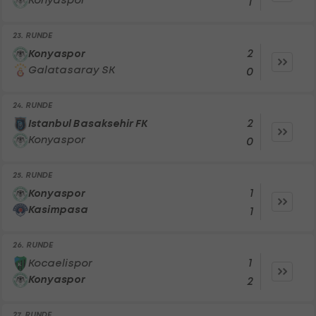
Konyaspor
1
23. RUNDE
2
Konyaspor
Galatasaray SK
0
24. RUNDE
2
Istanbul Basaksehir FK
Konyaspor
0
25. RUNDE
1
Konyaspor
Kasimpasa
1
26. RUNDE
1
Kocaelispor
Konyaspor
2
27. RUNDE