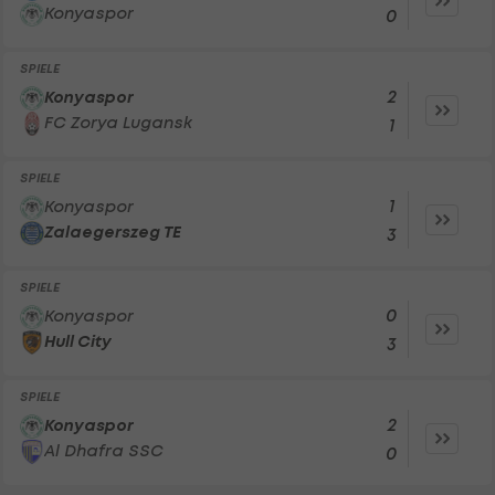
Konyaspor
0
SPIELE
2
Konyaspor
FC Zorya Lugansk
1
SPIELE
1
Konyaspor
Zalaegerszeg TE
3
SPIELE
0
Konyaspor
Hull City
3
SPIELE
2
Konyaspor
Al Dhafra SSC
0