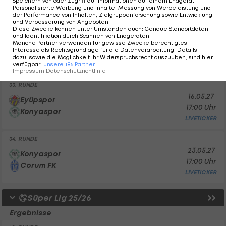
Speichern von oder Zugriff auf Informationen auf einem Endgerät;
Konyaspor
Personalisierte Werbung und Inhalte, Messung von Werbeleistung und
LIVETICKER
der Performance von Inhalten, Zielgruppenforschung sowie Entwicklung
und Verbesserung von Angeboten
.
Diese Zwecke können unter Umständen auch
:
Genaue Standortdaten
32. RUNDE
und Identifikation durch Scannen von Endgeräten
.
09.05.27
Manche Partner verwenden für gewisse Zwecke berechtigtes
Konyaspor
Interesse als Rechtsgrundlage für die Datenverarbeitung. Details
17:00 Uhr
Göztepe SK
dazu, sowie die Möglichkeit Ihr Widerspruchsrecht auszuüben, sind hier
verfügbar
:
unsere
186
Partner
LIVETICKER
Impressum
|
Datenschutzrichtlinie
33. RUNDE
16.05.27
Eyüpspor
17:00 Uhr
Konyaspor
LIVETICKER
34. RUNDE
23.05.27
Konyaspor
17:00 Uhr
Corum FK
LIVETICKER
Süper Lig 25/26
Ergebnisse