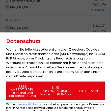
Galatasaray SK
17:00 Uhr
Konyaspor
LIVETICKER
28. RUNDE
11.04.27
Konyaspor
17:00 Uhr
Samsunspor
LIVETICKER
Datenschutz
29. RUNDE
Wählen Sie [Alle Akzeptieren] um allen Zwecken, Cookies
18.04.27
und Diensten zuzustimmen oder [Nur Notwendige] im LAOLA1
Besiktas JK
17:00 Uhr
PUR Modus, ohne Tracking uns Peronsalisierung von
Konyaspor
Werbung fortzufahren. Sie können mit [Optionen] auch eine
LIVETICKER
individuelle Auswahl zu treffen. Sie können Ihre Einstellungen
jederzeit über den Button links unten bzw. über den Link in
30. RUNDE
der Fußzeile anpassen.
25.04.27
Konyaspor
17:00 Uhr
ALLE
Alanyaspor
NUR
AKZEPTIEREN
LIVETICKER
OPTIONEN
NOTWENDIGE
Tracking und
Weiter mit PUR-Abo
Personalisierung
31. RUNDE
Wir und
unsere
186
Partner
verarbeiten personenbezogene Daten, wie
02.05.27
Gaziantep FK
Ihre IP-Adresse und Browser-Attribute für die folgenden Zwecke
:
17:00 Uhr