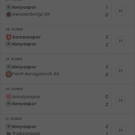
1
Konyaspor
Genclerbirligi SK
0
28. RUNDE
2
Samsunspor
Konyaspor
2
29. RUNDE
3
Konyaspor
Fatih Karagümrük SK
0
30. RUNDE
0
Antalyaspor
Konyaspor
2
31. RUNDE
2
Konyaspor
Trabzonspor
1