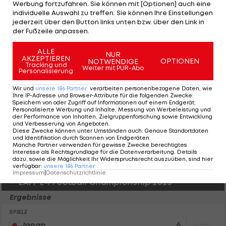
Paraguay
2
Werbung fortzufahren. Sie können mit [Optionen] auch eine
individuelle Auswahl zu treffen. Sie können Ihre Einstellungen
jederzeit über den Button links unten bzw. über den Link in
SPIELE
der Fußzeile anpassen.
3
Japan
ALLE
Brasilien
2
NUR
AKZEPTIEREN
OPTIONEN
NOTWENDIGE
Tracking und
Weiter mit PUR-Abo
Personalisierung
SPIELE
Wir und
unsere
186
Partner
verarbeiten personenbezogene Daten, wie
2
Japan
Ihre IP-Adresse und Browser-Attribute für die folgenden Zwecke
:
Ghana
0
Speichern von oder Zugriff auf Informationen auf einem Endgerät;
Personalisierte Werbung und Inhalte, Messung von Werbeleistung und
der Performance von Inhalten, Zielgruppenforschung sowie Entwicklung
und Verbesserung von Angeboten
.
SPIELE
Diese Zwecke können unter Umständen auch
:
Genaue Standortdaten
und Identifikation durch Scannen von Endgeräten
.
3
Japan
Manche Partner verwenden für gewisse Zwecke berechtigtes
Bolivien
0
Interesse als Rechtsgrundlage für die Datenverarbeitung. Details
dazu, sowie die Möglichkeit Ihr Widerspruchsrecht auszuüben, sind hier
verfügbar
:
unsere
186
Partner
Impressum
|
Datenschutzrichtlinie
EAFF E-1 Football Championship 2025
Ergebnisse
SPIELE
6
Japan