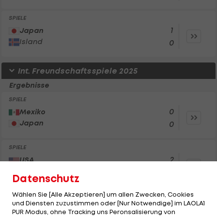
SPIELE
1
Japan
Island
0
Int. Freundschaftsspiele 2025
Ergebnisse
SPIELE
0
Mexiko
Japan
0
SPIELE
2
USA
Japan
0
Datenschutz
Wählen Sie [Alle Akzeptieren] um allen Zwecken, Cookies
SPIELE
und Diensten zuzustimmen oder [Nur Notwendige] im LAOLA1
2
Japan
PUR Modus, ohne Tracking uns Peronsalisierung von