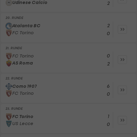
Udinese Calcio
2
20. RUNDE
2
Atalanta BC
FC Torino
0
21. RUNDE
0
FC Torino
AS Roma
2
22. RUNDE
6
Como 1907
FC Torino
0
23. RUNDE
1
FC Torino
US Lecce
0