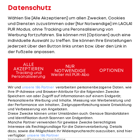
14:00 Uhr
Datenschutz
FC Torino
LIVETICKER
Wählen Sie [Alle Akzeptieren] um allen Zwecken, Cookies
und Diensten zuzustimmen oder [Nur Notwendige] im LAOLA1
26. RUNDE
PUR Modus, ohne Tracking uns Peronsalisierung von
27.02.27
FC Torino
Werbung fortzufahren. Sie können mit [Optionen] auch eine
14:00 Uhr
AC Fiorentina
individuelle Auswahl zu treffen. Sie können Ihre Einstellungen
LIVETICKER
jederzeit über den Button links unten bzw. über den Link in
der Fußzeile anpassen.
27. RUNDE
ALLE
06.03.27
NUR
Atalanta BC
AKZEPTIEREN
OPTIONEN
NOTWENDIGE
14:00 Uhr
Tracking und
FC Torino
Weiter mit PUR-Abo
Personalisierung
LIVETICKER
Wir und
unsere
186
Partner
verarbeiten personenbezogene Daten, wie
28. RUNDE
Ihre IP-Adresse und Browser-Attribute für die folgenden Zwecke
:
Speichern von oder Zugriff auf Informationen auf einem Endgerät;
13.03.27
FC Torino
Personalisierte Werbung und Inhalte, Messung von Werbeleistung und
14:00 Uhr
der Performance von Inhalten, Zielgruppenforschung sowie Entwicklung
Inter Mailand
und Verbesserung von Angeboten
.
LIVETICKER
Diese Zwecke können unter Umständen auch
:
Genaue Standortdaten
und Identifikation durch Scannen von Endgeräten
.
Manche Partner verwenden für gewisse Zwecke berechtigtes
29. RUNDE
Interesse als Rechtsgrundlage für die Datenverarbeitung. Details
20.03.27
dazu, sowie die Möglichkeit Ihr Widerspruchsrecht auszuüben, sind hier
Udinese Calcio
verfügbar
:
unsere
186
Partner
14:00 Uhr
Impressum
|
Datenschutzrichtlinie