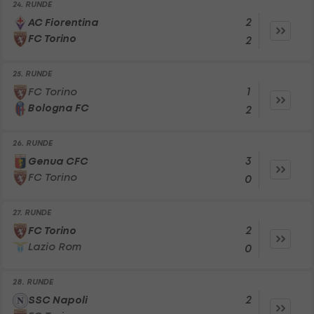
24. RUNDE
2
AC Fiorentina
FC Torino
2
25. RUNDE
1
FC Torino
Bologna FC
2
26. RUNDE
3
Genua CFC
FC Torino
0
27. RUNDE
2
FC Torino
Lazio Rom
0
28. RUNDE
2
SSC Napoli