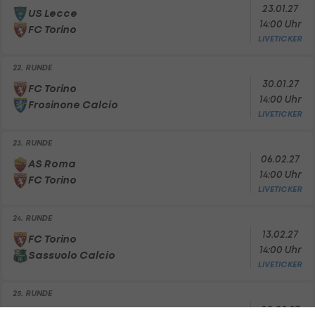
23.01.27
US Lecce
14:00 Uhr
FC Torino
LIVETICKER
22. RUNDE
30.01.27
FC Torino
14:00 Uhr
Frosinone Calcio
LIVETICKER
23. RUNDE
06.02.27
AS Roma
14:00 Uhr
FC Torino
LIVETICKER
24. RUNDE
13.02.27
FC Torino
14:00 Uhr
Sassuolo Calcio
LIVETICKER
25. RUNDE
20.02.27
Como 1907