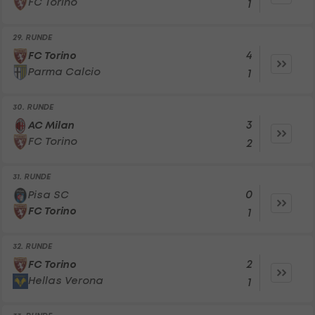
FC Torino
1
29. RUNDE
4
FC Torino
Parma Calcio
1
30. RUNDE
3
AC Milan
FC Torino
2
31. RUNDE
0
Pisa SC
FC Torino
1
32. RUNDE
2
FC Torino
Hellas Verona
1