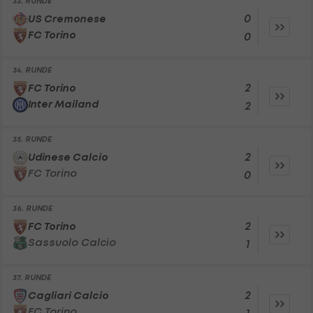
33. RUNDE
0
US Cremonese
FC Torino
0
34. RUNDE
2
FC Torino
Inter Mailand
2
35. RUNDE
2
Udinese Calcio
FC Torino
0
36. RUNDE
2
FC Torino
Sassuolo Calcio
1
37. RUNDE
2
Cagliari Calcio
FC Torino