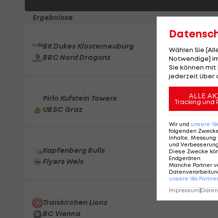
Ergebnisse
Datensc
BK Dukes Klosterneuburg
Wählen Sie [Al
BBC Nord Dragonz
Notwendige] im
Sie können mit 
jederzeit über 
ALLE AK
Pirlo Kufstein Towers
Tracking und 
UBSC Graz
Wir und
unsere
18
folgenden Zweck
Inhalte, Messung 
und Verbesserun
Kapfenberg Bulls
Diese Zwecke kö
Endgeräten
.
Flyers Wels
Manche Partner v
Datenverarbeitung
unsere
186
Partne
Impressum
|
Datens
Traiskirchen Lions
BC Vienna