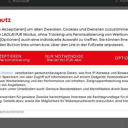
1. Runde
2. Ru
hutz
le Akzeptieren] um allen Zwecken, Cookies und Diensten zuzustimme
 LAOLA1 PUR Modus, ohne Tracking uns Peronsalisierung von Werbung
[Optionen] auch eine individuelle Auswahl zu treffen. Sie können Ihre
den Button links unten bzw. über den Link in der Fußzeile anpassen.
ZEPTIEREN
NUR NOTWENDIGE
OPTI
Personalisierung
Weiter mit PUR-Abo
6
Partner
verarbeiten personenbezogene Daten, wie Ihre IP-Adresse und Browser-
e
:
Speichern von oder Zugriff auf Informationen auf einem Endgerät; Personalisi
von Werbeleistung und der Performance von Inhalten, Zielgruppenforschung sow
g von Angeboten
.
nnen unter Umständen auch
:
Genaue Standortdaten und Identifikation durch Sca
erwenden für gewisse Zwecke berechtigtes Interesse als Rechtsgrundlage für d
. Details dazu, sowie die Möglichkeit Ihr Widerspruchsrecht auszuüben, sind hie
r
chutzrichtlinie