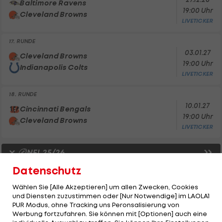
Baltimore Ravens
19:00 Uhr
Cleveland Browns
LIVETICKER
17. RUNDE
03.01.27
Cleveland Browns
19:00 Uhr
Indianapolis Colts
LIVETICKER
18. RUNDE
10.01.27
Cincinnati Bengals
19:00 Uhr
Cleveland Browns
LIVETICKER
NFL 25/26
Ergebnisse
Datenschutz
1. RUNDE
Wählen Sie [Alle Akzeptieren] um allen Zwecken, Cookies
16
Cleveland Browns
und Diensten zuzustimmen oder [Nur Notwendige] im LAOLA1
PUR Modus, ohne Tracking uns Peronsalisierung von
Cincinnati Bengals
17
Werbung fortzufahren. Sie können mit [Optionen] auch eine