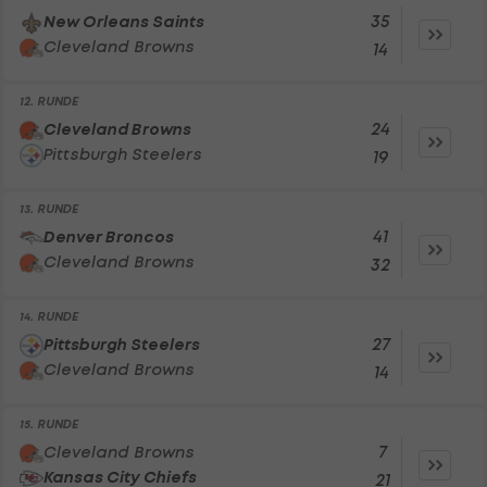
35
New Orleans Saints
Cleveland Browns
14
12. RUNDE
24
Cleveland Browns
Pittsburgh Steelers
19
13. RUNDE
41
Denver Broncos
Cleveland Browns
32
14. RUNDE
27
Pittsburgh Steelers
Cleveland Browns
14
15. RUNDE
7
Cleveland Browns
Kansas City Chiefs
21