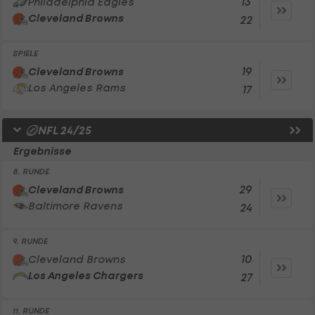
13
Philadelphia Eagles
Cleveland Browns
22
SPIELE
19
Cleveland Browns
Los Angeles Rams
17
NFL 24/25
Ergebnisse
8. RUNDE
29
Cleveland Browns
Baltimore Ravens
24
9. RUNDE
10
Cleveland Browns
Los Angeles Chargers
27
11. RUNDE