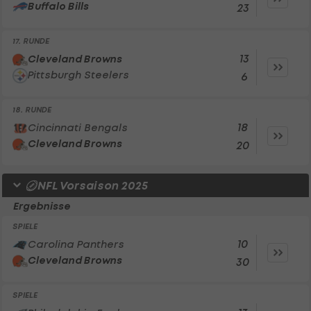
Buffalo Bills
23
17. RUNDE
13
Cleveland Browns
Pittsburgh Steelers
6
18. RUNDE
18
Cincinnati Bengals
Cleveland Browns
20
NFL Vorsaison 2025
Ergebnisse
SPIELE
10
Carolina Panthers
Cleveland Browns
30
SPIELE