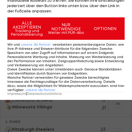
individuelle Auswahl zu treffen. Sie können Ihre Einstellungen
2. RUNDE
jederzeit über den Button links unten bzw. über den Link in
der Fußzeile anpassen.
41
Baltimore Ravens
Cleveland Browns
17
ALLE
NUR
AKZEPTIEREN
OPTIONEN
NOTWENDIGE
Tracking und
Weiter mit PUR-Abo
Personalisierung
3. RUNDE
13
Cleveland Browns
Wir und
unsere
186
Partner
verarbeiten personenbezogene Daten, wie
Green Bay Packers
10
Ihre IP-Adresse und Browser-Attribute für die folgenden Zwecke
:
Speichern von oder Zugriff auf Informationen auf einem Endgerät;
Personalisierte Werbung und Inhalte, Messung von Werbeleistung und
der Performance von Inhalten, Zielgruppenforschung sowie Entwicklung
4. RUNDE
und Verbesserung von Angeboten
.
Diese Zwecke können unter Umständen auch
:
Genaue Standortdaten
34
Detroit Lions
und Identifikation durch Scannen von Endgeräten
.
Cleveland Browns
Manche Partner verwenden für gewisse Zwecke berechtigtes
10
Interesse als Rechtsgrundlage für die Datenverarbeitung. Details
dazu, sowie die Möglichkeit Ihr Widerspruchsrecht auszuüben, sind hier
verfügbar
:
unsere
186
Partner
5. RUNDE
Impressum
|
Datenschutzrichtlinie
17
Cleveland Browns
Minnesota Vikings
21
6. RUNDE
23
Pittsburgh Steelers