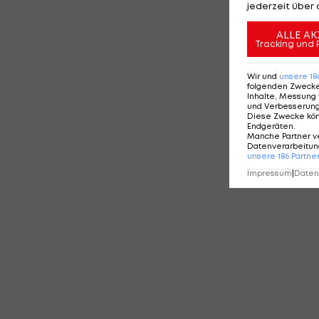
jederzeit über 
ALLE AK
Tracking und 
Wir und
unsere
18
folgenden Zweck
Inhalte, Messung 
und Verbesserun
Diese Zwecke kö
Endgeräten
.
Manche Partner v
Datenverarbeitung
unsere
186
Partne
Impressum
|
Datens