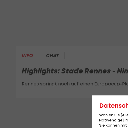
INFO
CHAT
Highlights: Stade Rennes - N
Rennes springt noch auf einen Europacup-Pla
Datensc
Wählen Sie [Al
Notwendige] im
Sie können mit 