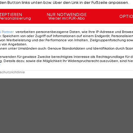
den Button links unten bzw. über den Link in der Fußzeile anpassen.
ZEPTIEREN
NUR NOTWENDIGE
OPTI
Personalisierung
Weiter mit PUR-Abo
6
Partner
verarbeiten personenbezogene Daten, wie Ihre IP-Adresse und Browser-
e
:
Speichern von oder Zugriff auf Informationen auf einem Endgerät; Personalisi
von Werbeleistung und der Performance von Inhalten, Zielgruppenforschung sow
g von Angeboten
.
nnen unter Umständen auch
:
Genaue Standortdaten und Identifikation durch Sca
erwenden für gewisse Zwecke berechtigtes Interesse als Rechtsgrundlage für d
. Details dazu, sowie die Möglichkeit Ihr Widerspruchsrecht auszuüben, sind hie
r
chutzrichtlinie