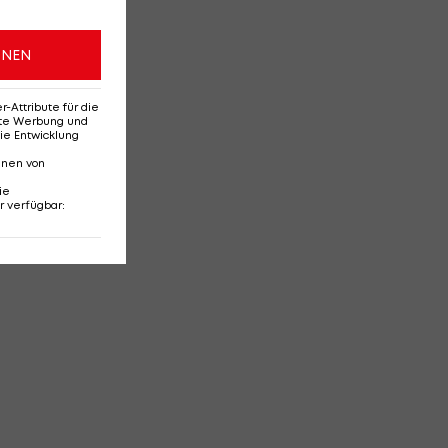
ONEN
Attribute für die
erte Werbung und
ie Entwicklung
nnen von
ie
r verfügbar
: