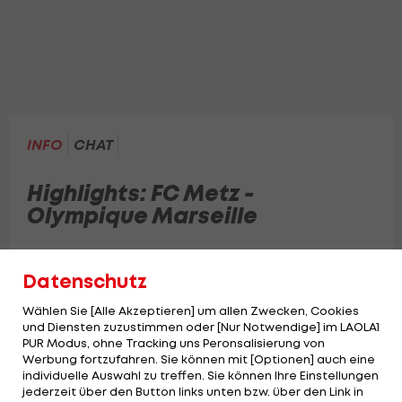
INFO
CHAT
Highlights: FC Metz -
Olympique Marseille
Purer Elfmeter-Wahnsinn in der Nachspielzeit!
Datenschutz
Wählen Sie [Alle Akzeptieren] um allen Zwecken, Cookies
und Diensten zuzustimmen oder [Nur Notwendige] im LAOLA1
PUR Modus, ohne Tracking uns Peronsalisierung von
Werbung fortzufahren. Sie können mit [Optionen] auch eine
individuelle Auswahl zu treffen. Sie können Ihre Einstellungen
jederzeit über den Button links unten bzw. über den Link in