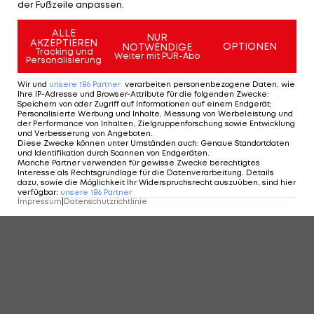
der Fußzeile anpassen.
ALLE
NUR
AKZEPTIEREN
OPTIONEN
NOTWENDIGE
Tracking und
Weiter mit PUR-Abo
Personalisierung
Wir und
unsere
186
Partner
verarbeiten personenbezogene Daten, wie
Ihre IP-Adresse und Browser-Attribute für die folgenden Zwecke
:
Speichern von oder Zugriff auf Informationen auf einem Endgerät;
Personalisierte Werbung und Inhalte, Messung von Werbeleistung und
der Performance von Inhalten, Zielgruppenforschung sowie Entwicklung
und Verbesserung von Angeboten
.
Diese Zwecke können unter Umständen auch
:
Genaue Standortdaten
und Identifikation durch Scannen von Endgeräten
.
Manche Partner verwenden für gewisse Zwecke berechtigtes
Interesse als Rechtsgrundlage für die Datenverarbeitung. Details
dazu, sowie die Möglichkeit Ihr Widerspruchsrecht auszuüben, sind hier
verfügbar
:
unsere
186
Partner
Impressum
|
Datenschutzrichtlinie