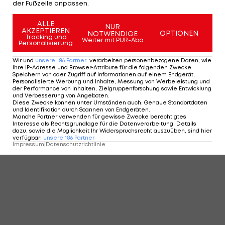
der Fußzeile anpassen.
ALLE
NUR
AKZEPTIEREN
OPTIONEN
NOTWENDIGE
Tracking und
Weiter mit PUR-Abo
Personalisierung
Wir und
unsere
186
Partner
verarbeiten personenbezogene Daten, wie
Ihre IP-Adresse und Browser-Attribute für die folgenden Zwecke
:
Speichern von oder Zugriff auf Informationen auf einem Endgerät;
Personalisierte Werbung und Inhalte, Messung von Werbeleistung und
der Performance von Inhalten, Zielgruppenforschung sowie Entwicklung
und Verbesserung von Angeboten
.
Diese Zwecke können unter Umständen auch
:
Genaue Standortdaten
und Identifikation durch Scannen von Endgeräten
.
Manche Partner verwenden für gewisse Zwecke berechtigtes
Interesse als Rechtsgrundlage für die Datenverarbeitung. Details
dazu, sowie die Möglichkeit Ihr Widerspruchsrecht auszuüben, sind hier
verfügbar
:
unsere
186
Partner
Impressum
|
Datenschutzrichtlinie