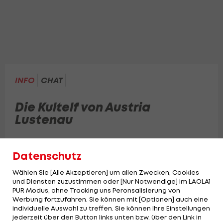
INFO
CHAT
Die Kultelf von Austria
Lustenau
Patocka, Ronivaldo & Co.: Die Zwara-Konferenz
Datenschutz
wirft einen Blick zurück auf die legendärsten
Lustenau-Kicker der letzten 21 Jahre.
Wählen Sie [Alle Akzeptieren] um allen Zwecken, Cookies
und Diensten zuzustimmen oder [Nur Notwendige] im LAOLA1
PUR Modus, ohne Tracking uns Peronsalisierung von
Werbung fortzufahren. Sie können mit [Optionen] auch eine
individuelle Auswahl zu treffen. Sie können Ihre Einstellungen
jederzeit über den Button links unten bzw. über den Link in