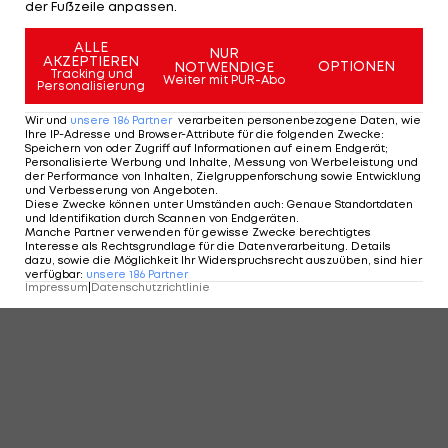
der Fußzeile anpassen.
ALLE
NUR
AKZEPTIEREN
OPTIONEN
NOTWENDIGE
Tracking und
Weiter mit PUR-Abo
Personalisierung
Wir und
unsere
186
Partner
verarbeiten personenbezogene Daten, wie
Ihre IP-Adresse und Browser-Attribute für die folgenden Zwecke
:
Speichern von oder Zugriff auf Informationen auf einem Endgerät;
Personalisierte Werbung und Inhalte, Messung von Werbeleistung und
der Performance von Inhalten, Zielgruppenforschung sowie Entwicklung
und Verbesserung von Angeboten
.
Diese Zwecke können unter Umständen auch
:
Genaue Standortdaten
und Identifikation durch Scannen von Endgeräten
.
Manche Partner verwenden für gewisse Zwecke berechtigtes
Interesse als Rechtsgrundlage für die Datenverarbeitung. Details
dazu, sowie die Möglichkeit Ihr Widerspruchsrecht auszuüben, sind hier
verfügbar
:
unsere
186
Partner
Impressum
|
Datenschutzrichtlinie