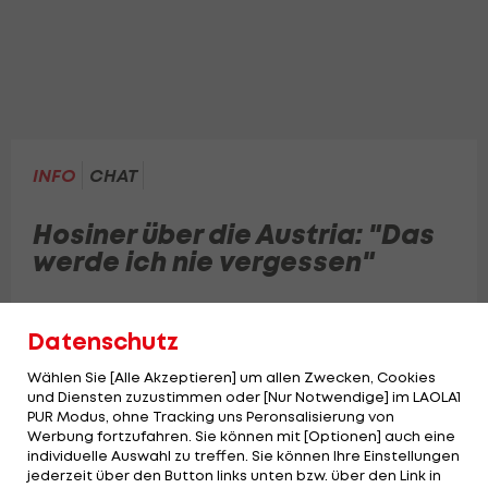
INFO
CHAT
Hosiner über die Austria: "Das
werde ich nie vergessen"
Der Austria-Meisterheld beantwortet am
Datenschutz
Stammtisch eine User-Frage.
Wählen Sie [Alle Akzeptieren] um allen Zwecken, Cookies
und Diensten zuzustimmen oder [Nur Notwendige] im LAOLA1
PUR Modus, ohne Tracking uns Peronsalisierung von
Werbung fortzufahren. Sie können mit [Optionen] auch eine
individuelle Auswahl zu treffen. Sie können Ihre Einstellungen
jederzeit über den Button links unten bzw. über den Link in