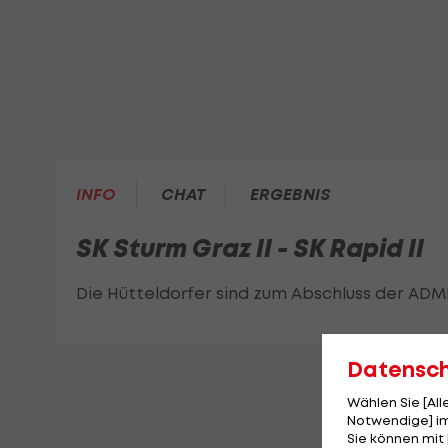
INFO
CHAT
ERGEBNIS
SK Sturm Graz II - SK Rapid II
Die Hütteldorfer sind zum Abschluss der ADMI
Datensc
Wählen Sie [Al
Notwendige] im
Sie können mit 