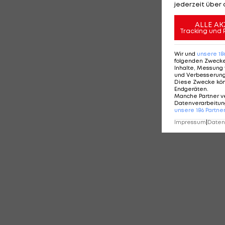
jederzeit über 
ALLE AK
Tracking und 
Wir und
unsere
18
folgenden Zweck
Inhalte, Messung 
und Verbesserun
Diese Zwecke kö
Endgeräten
.
Manche Partner v
Datenverarbeitung
unsere
186
Partne
Impressum
|
Datens