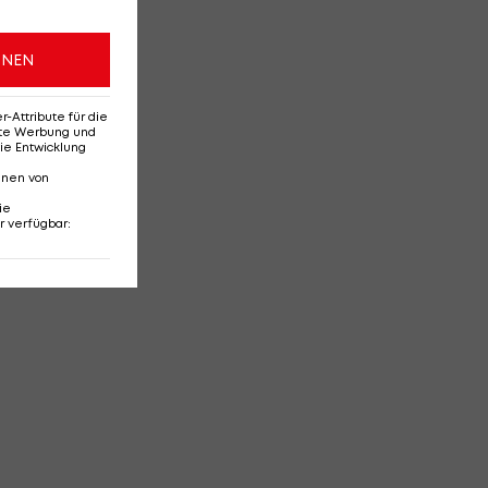
ONEN
Attribute für die
erte Werbung und
ie Entwicklung
nnen von
ie
r verfügbar
: