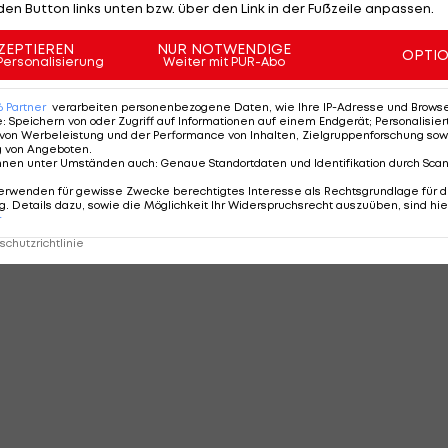
den Button links unten bzw. über den Link in der Fußzeile anpassen.
ZEPTIEREN
NUR NOTWENDIGE
OPTI
Personalisierung
Weiter mit PUR-Abo
6
Partner
verarbeiten personenbezogene Daten, wie Ihre IP-Adresse und Browser-
e
:
Speichern von oder Zugriff auf Informationen auf einem Endgerät; Personalisi
von Werbeleistung und der Performance von Inhalten, Zielgruppenforschung sow
g von Angeboten
.
nnen unter Umständen auch
:
Genaue Standortdaten und Identifikation durch Sca
erwenden für gewisse Zwecke berechtigtes Interesse als Rechtsgrundlage für d
. Details dazu, sowie die Möglichkeit Ihr Widerspruchsrecht auszuüben, sind hie
r
chutzrichtlinie