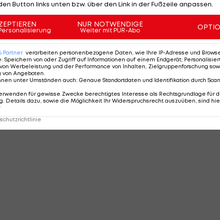
den Button links unten bzw. über den Link in der Fußzeile anpassen.
ZEPTIEREN
NUR NOTWENDIGE
OPTI
Personalisierung
Weiter mit PUR-Abo
6
Partner
verarbeiten personenbezogene Daten, wie Ihre IP-Adresse und Browser-
e
:
Speichern von oder Zugriff auf Informationen auf einem Endgerät; Personalisi
von Werbeleistung und der Performance von Inhalten, Zielgruppenforschung sow
g von Angeboten
.
nnen unter Umständen auch
:
Genaue Standortdaten und Identifikation durch Sca
erwenden für gewisse Zwecke berechtigtes Interesse als Rechtsgrundlage für d
. Details dazu, sowie die Möglichkeit Ihr Widerspruchsrecht auszuüben, sind hie
r
chutzrichtlinie