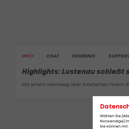
INFO
CHAT
ERGEBNIS
SUPPOR
Highlights: Lustenau schießt s
Mit einem Heimsieg über Amstetten fixiert de
Datensc
Wählen Sie [Al
Notwendige] im
Sie können mit 