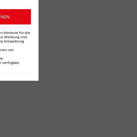
ONEN
Attribute für die
erte Werbung und
ie Entwicklung
nnen von
ie
r verfügbar
: