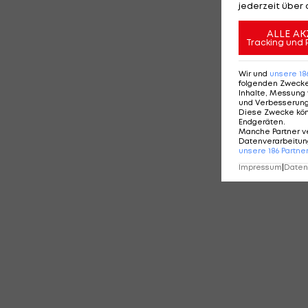
jederzeit über 
ALLE AK
Tracking und 
Wir und
unsere
18
folgenden Zweck
Inhalte, Messung 
und Verbesserun
Diese Zwecke kö
Endgeräten
.
Manche Partner v
Datenverarbeitung
unsere
186
Partne
Impressum
|
Datens