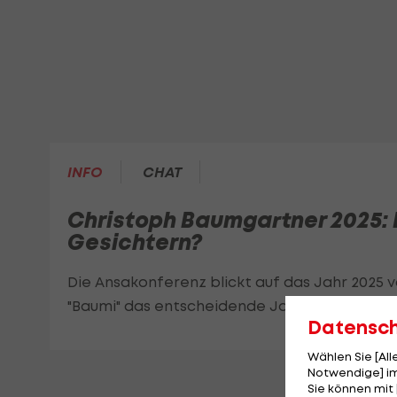
INFO
CHAT
Christoph Baumgartner 2025: E
Gesichtern?
Die Ansakonferenz blickt auf das Jahr 2025 
"Baumi" das entscheidende Jahr werden.
Datensc
Wählen Sie [Al
Notwendige] im
Sie können mit 