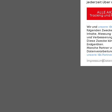
jederzeit über 
ALLE AK
Tracking und 
Wir und
unsere
18
folgenden Zweck
Inhalte, Messung 
und Verbesserun
Diese Zwecke kö
Endgeräten
.
Manche Partner v
Datenverarbeitung
unsere
186
Partne
Impressum
|
Datens