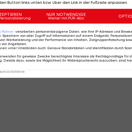
den Button links unten bzw. über den Link in der Fußzeile anpassen.
ZEPTIEREN
NUR NOTWENDIGE
OPTI
Personalisierung
Weiter mit PUR-Abo
6
Partner
verarbeiten personenbezogene Daten, wie Ihre IP-Adresse und Browser-
e
:
Speichern von oder Zugriff auf Informationen auf einem Endgerät; Personalisi
von Werbeleistung und der Performance von Inhalten, Zielgruppenforschung sow
g von Angeboten
.
nnen unter Umständen auch
:
Genaue Standortdaten und Identifikation durch Sca
erwenden für gewisse Zwecke berechtigtes Interesse als Rechtsgrundlage für d
. Details dazu, sowie die Möglichkeit Ihr Widerspruchsrecht auszuüben, sind hie
r
chutzrichtlinie