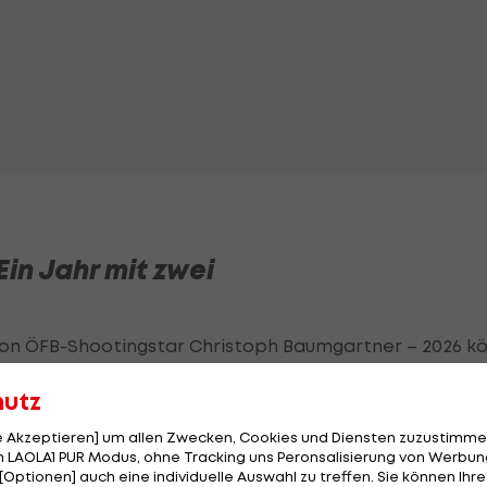
in Jahr mit zwei
von ÖFB-Shootingstar Christoph Baumgartner – 2026 kö
hutz
le Akzeptieren] um allen Zwecken, Cookies und Diensten zuzustimme
 LAOLA1 PUR Modus, ohne Tracking uns Peronsalisierung von Werbung
[Optionen] auch eine individuelle Auswahl zu treffen. Sie können Ihre