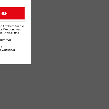
ONEN
Attribute für die
erte Werbung und
ie Entwicklung
nnen von
ie
r verfügbar
: