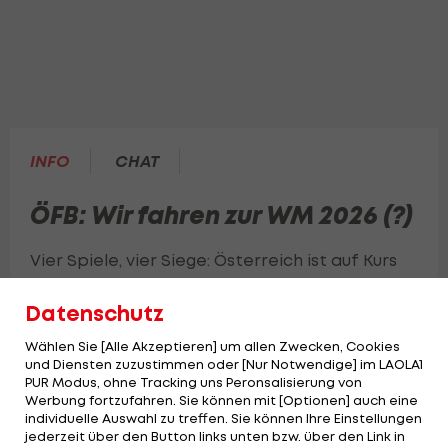
INFO
CHAT
ÖFB: Wir fahren zur WM 2026 (?)
Vier Spiele, vier Siege: Österreich ist auf Kurs
Richtung Weltmeisterschaft – doch darf man
Datenschutz
wirklich schon vom großen Sommermärchen
träumen?
Wählen Sie [Alle Akzeptieren] um allen Zwecken, Cookies
und Diensten zuzustimmen oder [Nur Notwendige] im LAOLA1
PUR Modus, ohne Tracking uns Peronsalisierung von
Werbung fortzufahren. Sie können mit [Optionen] auch eine
individuelle Auswahl zu treffen. Sie können Ihre Einstellungen
jederzeit über den Button links unten bzw. über den Link in