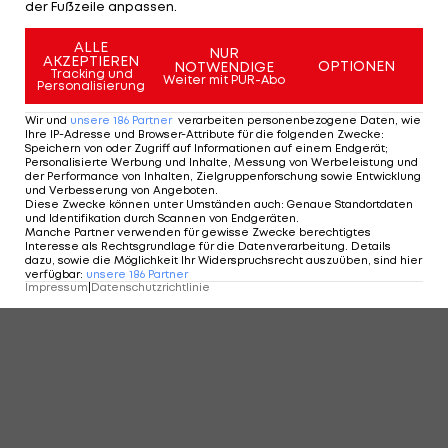
der Fußzeile anpassen.
ALLE
NUR
AKZEPTIEREN
OPTIONEN
NOTWENDIGE
Tracking und
Weiter mit PUR-Abo
Personalisierung
Wir und
unsere
186
Partner
verarbeiten personenbezogene Daten, wie
Ihre IP-Adresse und Browser-Attribute für die folgenden Zwecke
:
Speichern von oder Zugriff auf Informationen auf einem Endgerät;
Personalisierte Werbung und Inhalte, Messung von Werbeleistung und
der Performance von Inhalten, Zielgruppenforschung sowie Entwicklung
und Verbesserung von Angeboten
.
Diese Zwecke können unter Umständen auch
:
Genaue Standortdaten
und Identifikation durch Scannen von Endgeräten
.
Manche Partner verwenden für gewisse Zwecke berechtigtes
Interesse als Rechtsgrundlage für die Datenverarbeitung. Details
dazu, sowie die Möglichkeit Ihr Widerspruchsrecht auszuüben, sind hier
verfügbar
:
unsere
186
Partner
Impressum
|
Datenschutzrichtlinie