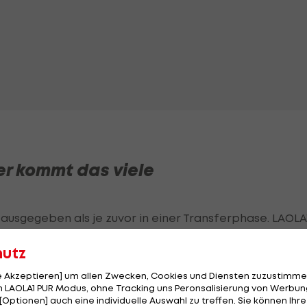
er kommt das viele
 ausgegeben als je zuvor in einer Transferphase. LAOLA1
hutz
le Akzeptieren] um allen Zwecken, Cookies und Diensten zuzustimme
 LAOLA1 PUR Modus, ohne Tracking uns Peronsalisierung von Werbung
[Optionen] auch eine individuelle Auswahl zu treffen. Sie können Ihre