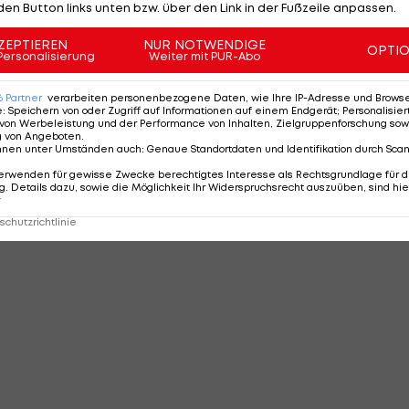
den Button links unten bzw. über den Link in der Fußzeile anpassen.
ZEPTIEREN
NUR NOTWENDIGE
OPTI
Personalisierung
Weiter mit PUR-Abo
6
Partner
verarbeiten personenbezogene Daten, wie Ihre IP-Adresse und Browser-
e
:
Speichern von oder Zugriff auf Informationen auf einem Endgerät; Personalisi
von Werbeleistung und der Performance von Inhalten, Zielgruppenforschung sow
g von Angeboten
.
nnen unter Umständen auch
:
Genaue Standortdaten und Identifikation durch Sca
erwenden für gewisse Zwecke berechtigtes Interesse als Rechtsgrundlage für d
. Details dazu, sowie die Möglichkeit Ihr Widerspruchsrecht auszuüben, sind hie
r
chutzrichtlinie