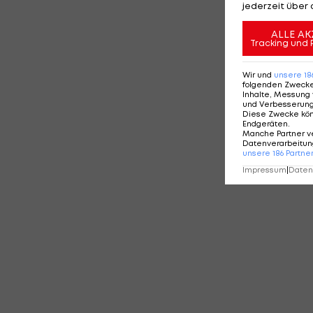
jederzeit über 
ALLE AK
Tracking und 
Wir und
unsere
18
folgenden Zweck
Inhalte, Messung 
und Verbesserun
Diese Zwecke kö
Endgeräten
.
Manche Partner v
Datenverarbeitung
unsere
186
Partne
Impressum
|
Datens