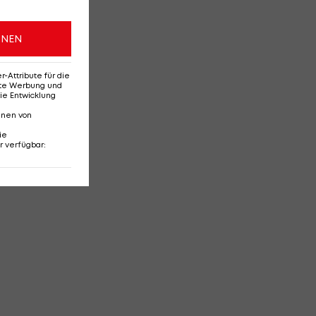
ONEN
Attribute für die
erte Werbung und
ie Entwicklung
nnen von
ie
r verfügbar
: