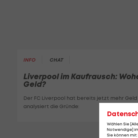
INFO
CHAT
Liverpool im Kaufrausch: Woh
Geld?
Der FC Liverpool hat bereits jetzt mehr Geld
analysiert die Gründe:
Datensc
Wählen Sie [Al
Notwendige] im
Sie können mit 