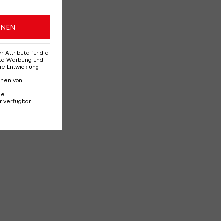
ONEN
Attribute für die
erte Werbung und
ie Entwicklung
nnen von
ie
r verfügbar
: