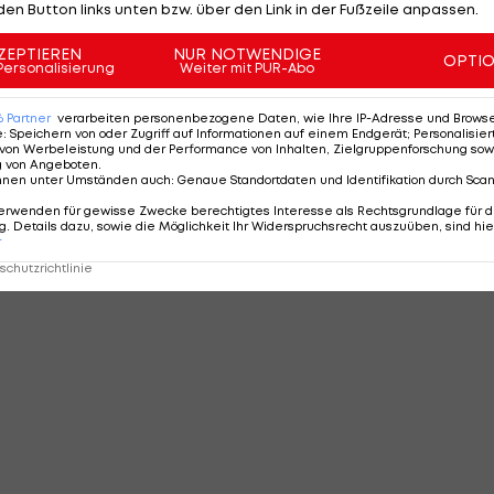
den Button links unten bzw. über den Link in der Fußzeile anpassen.
ZEPTIEREN
NUR NOTWENDIGE
OPTI
Personalisierung
Weiter mit PUR-Abo
6
Partner
verarbeiten personenbezogene Daten, wie Ihre IP-Adresse und Browser-
e
:
Speichern von oder Zugriff auf Informationen auf einem Endgerät; Personalisi
von Werbeleistung und der Performance von Inhalten, Zielgruppenforschung sow
g von Angeboten
.
nnen unter Umständen auch
:
Genaue Standortdaten und Identifikation durch Sca
erwenden für gewisse Zwecke berechtigtes Interesse als Rechtsgrundlage für d
. Details dazu, sowie die Möglichkeit Ihr Widerspruchsrecht auszuüben, sind hie
r
chutzrichtlinie