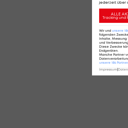
jederzeit über 
ALLE AK
Tracking und 
Wir und
unsere
18
folgenden Zweck
Inhalte, Messung 
und Verbesserun
Diese Zwecke kö
Endgeräten
.
Manche Partner v
Datenverarbeitung
unsere
186
Partne
Impressum
|
Datens