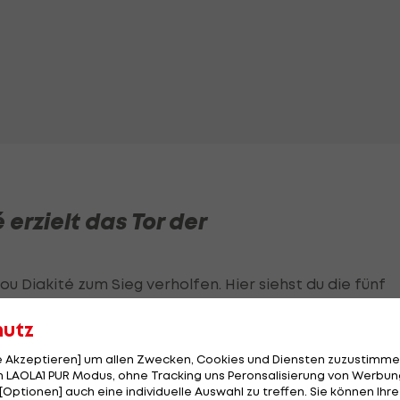
erzielt das Tor der
u Diakité zum Sieg verholfen. Hier siehst du die fünf
.
hutz
le Akzeptieren] um allen Zwecken, Cookies und Diensten zuzustimme
 LAOLA1 PUR Modus, ohne Tracking uns Peronsalisierung von Werbung
[Optionen] auch eine individuelle Auswahl zu treffen. Sie können Ihre