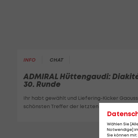
INFO
CHAT
ADMIRAL Hüttengaudi: Diakité 
30. Runde
Ihr habt gewählt und Liefering-Kicker Gaousso
schönsten Treffer der letzten LigaZwa-Runde
Datensc
Wählen Sie [Al
Notwendige] im
Sie können mit 