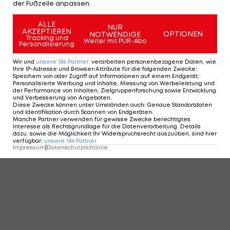
der Fußzeile anpassen.
ALLE
NUR
AKZEPTIEREN
OPTIONEN
NOTWENDIGE
Tracking und
Weiter mit PUR-Abo
Personalisierung
Wir und
unsere
186
Partner
verarbeiten personenbezogene Daten, wie
Ihre IP-Adresse und Browser-Attribute für die folgenden Zwecke
:
Speichern von oder Zugriff auf Informationen auf einem Endgerät;
Personalisierte Werbung und Inhalte, Messung von Werbeleistung und
der Performance von Inhalten, Zielgruppenforschung sowie Entwicklung
und Verbesserung von Angeboten
.
Diese Zwecke können unter Umständen auch
:
Genaue Standortdaten
und Identifikation durch Scannen von Endgeräten
.
Manche Partner verwenden für gewisse Zwecke berechtigtes
Interesse als Rechtsgrundlage für die Datenverarbeitung. Details
dazu, sowie die Möglichkeit Ihr Widerspruchsrecht auszuüben, sind hier
verfügbar
:
unsere
186
Partner
Impressum
|
Datenschutzrichtlinie