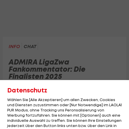
INFO
CHAT
ADMIRA LigaZwa
Fankommentator: Die
Finalisten 2025
Datenschutz
Die Suche nach dem Sieger des ADMIRAL
#LigaZwa Fan-Kommentators biegt in die
Wählen Sie [Alle Akzeptieren] um allen Zwecken, Cookies
Zielgerade ein. Auf die Finalisten und
und Diensten zuzustimmen oder [Nur Notwendige] im LAOLA1
PUR Modus, ohne Tracking uns Peronsalisierung von
Teilnehmer warten folgende Preise:
Werbung fortzufahren. Sie können mit [Optionen] auch eine
individuelle Auswahl zu treffen. Sie können Ihre Einstellungen
jederzeit über den Button links unten bzw. über den Link in